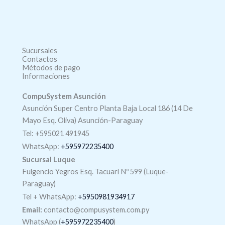
Sucursales
Contactos
Métodos de pago
Informaciones
CompuSystem Asunción
Asunción Super Centro Planta Baja Local 186 (14 De
Mayo Esq. Oliva) Asunción-Paraguay
Tel: +595021 491945
WhatsApp:
+595972235400
Sucursal Luque
Fulgencio Yegros Esq. Tacuarí Nº 599 (Luque-
Paraguay)
Tel +
WhatsApp
:
+5950981934917
Email:
contacto@compusystem.com.py
WhatsApp (
+595972235400
)