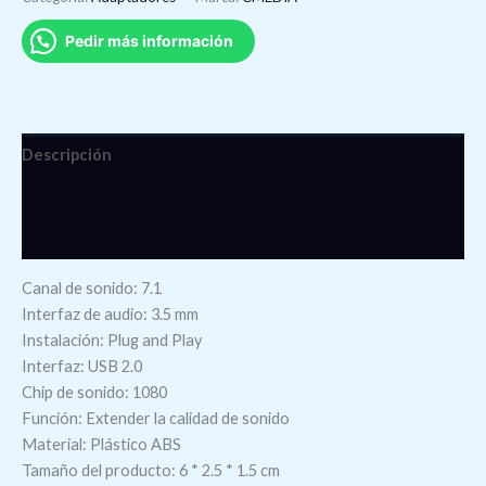
Pedir más información
Descripción
Información adicional
Valoraciones (0)
Canal de sonido: 7.1
Interfaz de audio: 3.5 mm
Instalación: Plug and Play
Interfaz: USB 2.0
Chip de sonido: 1080
Función: Extender la calidad de sonido
Material: Plástico ABS
Tamaño del producto: 6 * 2.5 * 1.5 cm