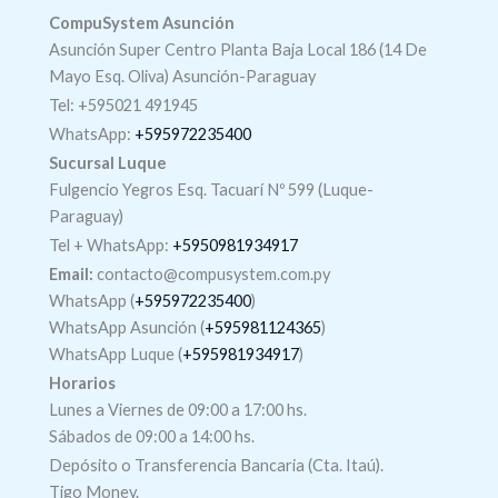
CompuSystem Asunción
Asunción Super Centro Planta Baja Local 186 (14 De
Mayo Esq. Oliva) Asunción-Paraguay
Tel: +595021 491945
WhatsApp:
+595972235400
Sucursal Luque
Fulgencio Yegros Esq. Tacuarí Nº 599 (Luque-
Paraguay)
Tel +
WhatsApp
:
+5950981934917
Email:
contacto@compusystem.com.py
WhatsApp (
+595972235400
)
WhatsApp Asunción (
+595981124365
)
WhatsApp Luque (
+595981934917
)
Horarios
Lunes a Viernes de 09:00 a 17:00 hs.
Sábados de 09:00 a 14:00 hs.
Depósito o Transferencia Bancaria (Cta. Itaú).
Tigo Money.