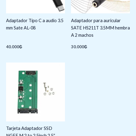
Adaptador Tipo C a audio 3.5
Adaptador para auricular
mm Sate AL-08
SATE HS211T 3.5MM hembra
A 2 machos
40.000
₲
30.000
₲
Tarjeta Adaptador SSD
NGFF M.2 to 2.5inch 2.5″