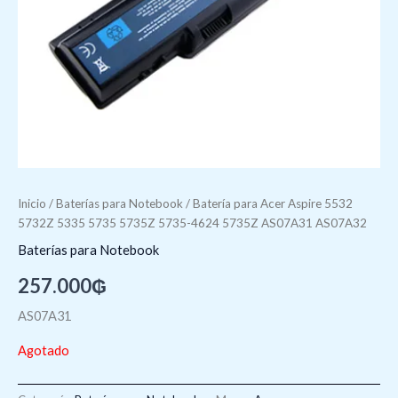
Inicio
/
Baterí­as para Notebook
/ Batería para Acer Aspire 5532
5732Z 5335 5735 5735Z 5735-4624 5735Z AS07A31 AS07A32
Baterí­as para Notebook
257.000
₲
AS07A31
Agotado