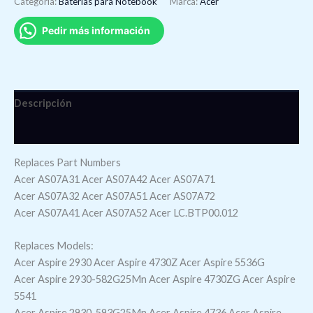
Categoría:
Baterí­as para Notebook
Marca:
Acer
Pedir más información
Descripción
Valoraciones (0)
Replaces Part Numbers
Acer AS07A31 Acer AS07A42 Acer AS07A71
Acer AS07A32 Acer AS07A51 Acer AS07A72
Acer AS07A41 Acer AS07A52 Acer LC.BTP00.012
Replaces Models:
Acer Aspire 2930 Acer Aspire 4730Z Acer Aspire 5536G
Acer Aspire 2930-582G25Mn Acer Aspire 4730ZG Acer Aspire
5541
Acer Aspire 2930-593G25Mn Acer Aspire 4736 Acer Aspire