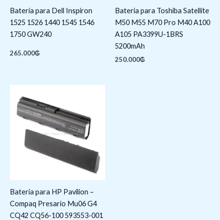
Batería para Dell Inspiron
Bateria para Toshiba Satellite
1525 1526 1440 1545 1546
M50 M55 M70 Pro M40 A100
1750 GW240
A105 PA3399U-1BRS
5200mAh
265.000
₲
250.000
₲
Bateria para HP Pavilion –
Compaq Presario Mu06 G4
CQ42 CQ56-100 593553-001