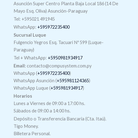
Asunción Super Centro Planta Baja Local 186 (14 De
Mayo Esq. Oliva) Asunción-Paraguay
Tel: +595021 491945
WhatsApp:
+595972235400
Sucursal Luque
Fulgencio Yegros Esq. Tacuarí Nº 599 (Luque-
Paraguay)
Tel +
WhatsApp
:
+5950981934917
Email:
contacto@compusystem.com.py
WhatsApp (
+595972235400
)
WhatsApp Asunción (
+595981124365
)
WhatsApp Luque (
+595981934917
)
Horarios
Lunes a Viernes de 09:00 a 17:00 hs.
Sábados de 09:00 a 14:00 hs.
Depósito o Transferencia Bancaria (Cta. Itaú).
Tigo Money.
Billetera Personal.