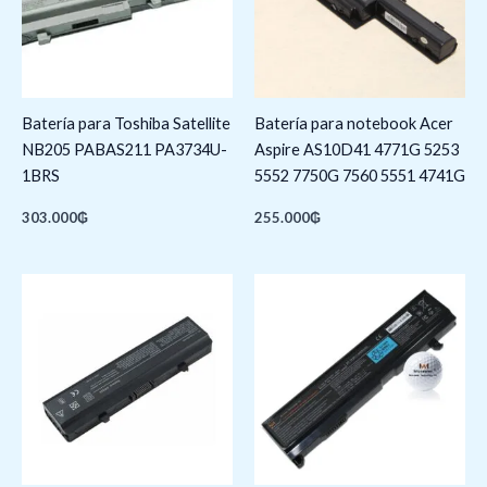
Batería para Toshiba Satellite
Batería para notebook Acer
NB205 PABAS211 PA3734U-
Aspire AS10D41 4771G 5253
1BRS
5552 7750G 7560 5551 4741G
303.000
₲
255.000
₲