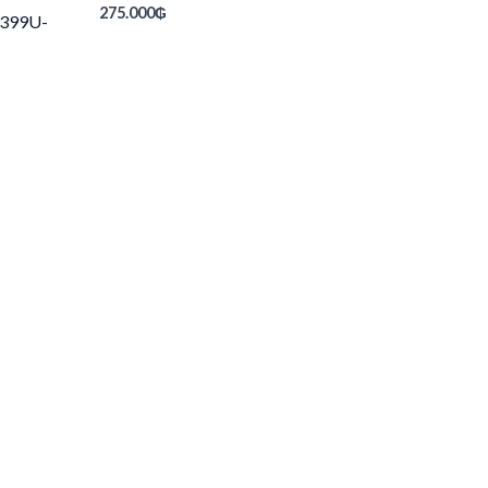
275.000
₲
3399U-