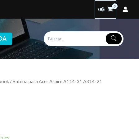
0
₲
DA
ebook
/ Batería para Acer Aspire A114-31 A314-21
ibles