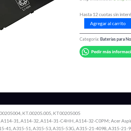
Hasta 12 cuotas sin interé
Agregar al carrito
Categoría:
Baterí­as para 
Pedir más informac
s (0)
T00205004, KT.00205.005, KT00205005
1 A114-31, A114-32, A114-31-C4HH, A114-32-C0PM; Acer Aspir
15-41, A315-51, A315-53, A315-53G, A315-21-4098, A315-21-