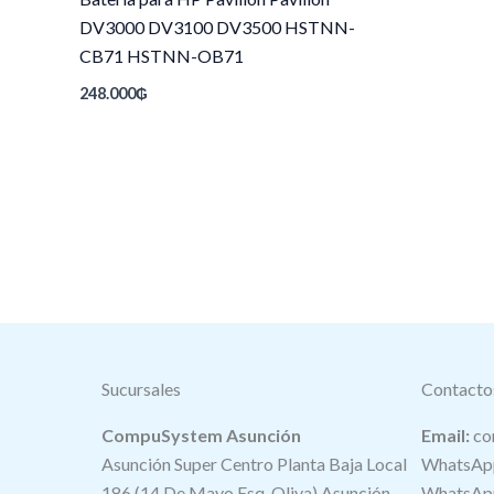
DV3000 DV3100 DV3500 HSTNN-
CB71 HSTNN-OB71
248.000
₲
Sucursales
Contacto
CompuSystem Asunción
Email:
co
Asunción Super Centro Planta Baja Local
WhatsApp
186 (14 De Mayo Esq. Oliva) Asunción-
WhatsApp