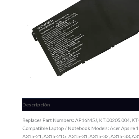
Descripción
Información adicional
Valoracione
Replaces Part Numbers: AP16M5J, KT.00205.004, K
Compatible Laptop / Notebook Models: Acer Apsire 
A315-21, A315-21G, A315-31, A315-32, A315-33, A3