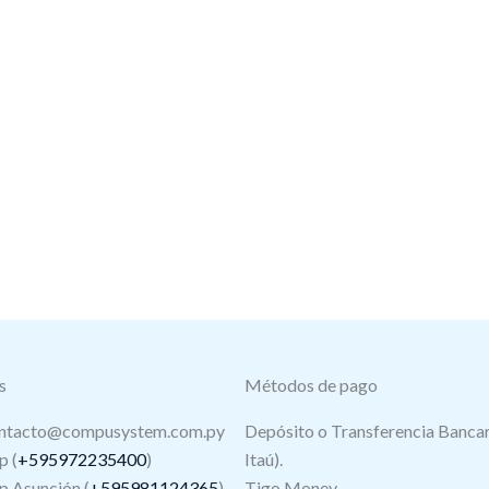
s
Métodos de pago
ntacto@compusystem.com.py
Depósito o Transferencia Bancar
 (
+595972235400
)
Itaú).
 Asunción (
+595981124365
)
Tigo Money.