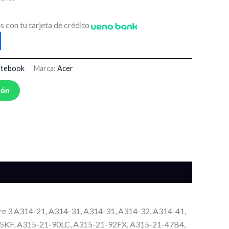
s con tu tarjeta de crédito
Notebook
Marca:
Acer
ión
e 3 A314-21, A314-31, A314-31, A314-32, A314-41,
95KF, A315-21-90LC, A315-21-92FX, A315-21-47B4,