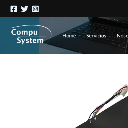
Ir
al
contenido
Home
Servicios
Noso