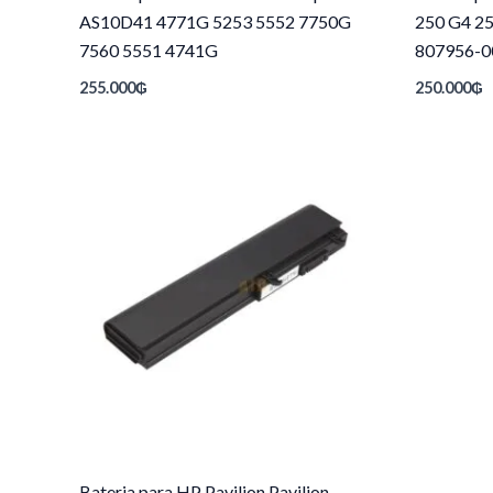
AS10D41 4771G 5253 5552 7750G
250 G4 2
7560 5551 4741G
807956-0
255.000
₲
250.000
₲
Bateria para HP Pavilion Pavilion