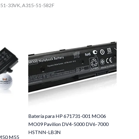
-51-33VK, A315-51-582F
Batería para HP 671731-001 MO06
MO09 Pavilion DV4-5000 DV6-7000
HSTNN-LB3N
e M50 M55