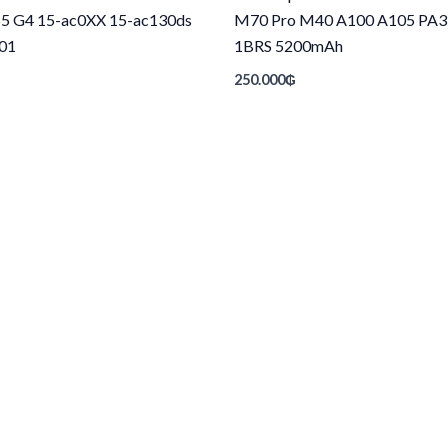
55 G4 15-ac0XX 15-ac130ds
M70 Pro M40 A100 A105 PA
01
1BRS 5200mAh
250.000
₲