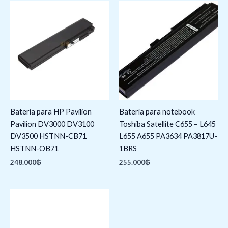
Bateria para HP Pavilion
Batería para notebook
Pavilion DV3000 DV3100
Toshiba Satellite C655 – L645
DV3500 HSTNN-CB71
L655 A655 PA3634 PA3817U-
HSTNN-OB71
1BRS
248.000
₲
255.000
₲