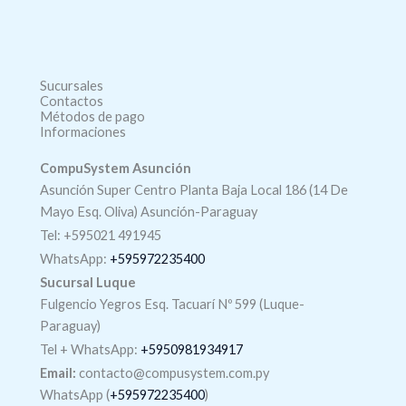
Sucursales
Contactos
Métodos de pago
Informaciones
CompuSystem Asunción
Asunción Super Centro Planta Baja Local 186 (14 De
Mayo Esq. Oliva) Asunción-Paraguay
Tel: +595021 491945
WhatsApp:
+595972235400
Sucursal Luque
Fulgencio Yegros Esq. Tacuarí Nº 599 (Luque-
Paraguay)
Tel +
WhatsApp
:
+5950981934917
Email:
contacto@compusystem.com.py
WhatsApp (
+595972235400
)