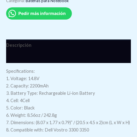
Categoría:
Baterí­as para Notebook
Pedir más información
Descripción
Valoraciones (0)
Specifications:
1. Voltage: 14.8V
2. Capacity: 2200mAh
3. Battery Type: Rechargeable Li-ion Battery
4. Cell: 4Cell
5. Color: Black
6. Weight: 8.56oz / 242.8g
7. Dimensions: (8.07 x 1.77 x 0.79)” / (20.5 x 4.5 x 2)cm (L x W x H)
8. Compatible with: Dell Vostro 3300 3350