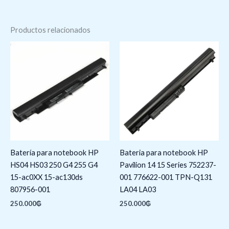
Productos relacionados
Batería para notebook HP
Bateria para notebook HP
HS04 HS03 250 G4 255 G4
Pavilion 14 15 Series 752237-
15-ac0XX 15-ac130ds
001 776622-001 TPN-Q131
807956-001
LA04 LA03
250.000
₲
250.000
₲