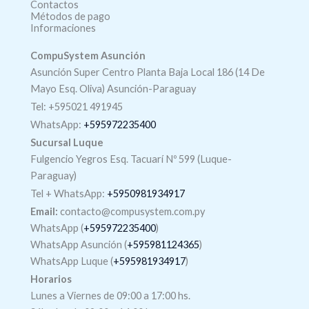
Contactos
Métodos de pago
Informaciones
CompuSystem Asunción
Asunción Super Centro Planta Baja Local 186 (14 De
Mayo Esq. Oliva) Asunción-Paraguay
Tel: +595021 491945
WhatsApp:
+595972235400
Sucursal Luque
Fulgencio Yegros Esq. Tacuarí Nº 599 (Luque-
Paraguay)
Tel +
WhatsApp
:
+5950981934917
Email:
contacto@compusystem.com.py
WhatsApp (
+595972235400
)
WhatsApp Asunción (
+595981124365
)
WhatsApp Luque (
+595981934917
)
Horarios
Lunes a Viernes de 09:00 a 17:00 hs.