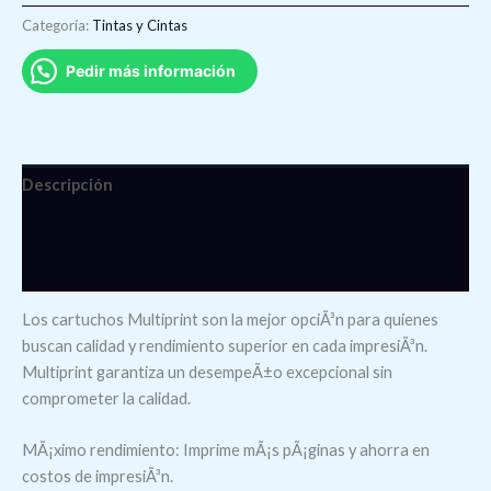
Categoría:
Tintas y Cintas
Pedir más información
Descripción
Información adicional
Valoraciones (0)
Los cartuchos Multiprint son la mejor opciÃ³n para quienes
buscan calidad y rendimiento superior en cada impresiÃ³n.
Multiprint garantiza un desempeÃ±o excepcional sin
comprometer la calidad.
MÃ¡ximo rendimiento: Imprime mÃ¡s pÃ¡ginas y ahorra en
costos de impresiÃ³n.