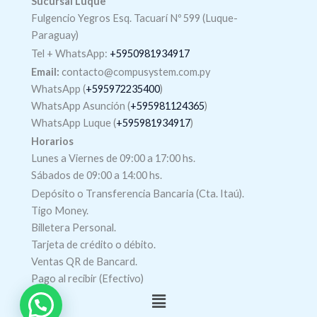
Sucursal Luque
Fulgencio Yegros Esq. Tacuarí Nº 599 (Luque-
Paraguay)
Tel +
WhatsApp
:
+5950981934917
Email:
contacto@compusystem.com.py
WhatsApp (
+595972235400
)
WhatsApp Asunción (
+595981124365
)
WhatsApp Luque (
+595981934917
)
Horarios
Lunes a Viernes de 09:00 a 17:00 hs.
Sábados de 09:00 a 14:00 hs.
Depósito o Transferencia Bancaria (Cta. Itaú).
Tigo Money.
Billetera Personal.
Tarjeta de crédito o débito.
Ventas QR de Bancard.
Pago al recibir (Efectivo)
Menú