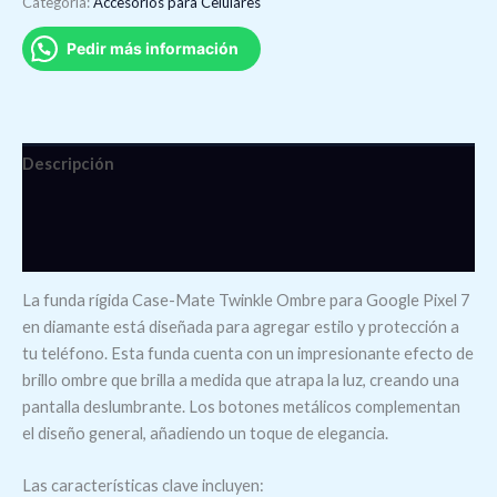
Categoría:
Accesorios para Celulares
Pedir más información
Descripción
Información adicional
Valoraciones (0)
La funda rígida Case-Mate Twinkle Ombre para Google Pixel 7
en diamante está diseñada para agregar estilo y protección a
tu teléfono. Esta funda cuenta con un impresionante efecto de
brillo ombre que brilla a medida que atrapa la luz, creando una
pantalla deslumbrante. Los botones metálicos complementan
el diseño general, añadiendo un toque de elegancia.
Las características clave incluyen: