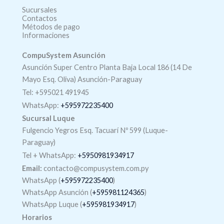
Sucursales
Contactos
Métodos de pago
Informaciones
CompuSystem Asunción
Asunción Super Centro Planta Baja Local 186 (14 De
Mayo Esq. Oliva) Asunción-Paraguay
Tel: +595021 491945
WhatsApp:
+595972235400
Sucursal Luque
Fulgencio Yegros Esq. Tacuarí Nº 599 (Luque-
Paraguay)
Tel +
WhatsApp
:
+5950981934917
Email:
contacto@compusystem.com.py
WhatsApp (
+595972235400
)
WhatsApp Asunción (
+595981124365
)
WhatsApp Luque (
+595981934917
)
Horarios