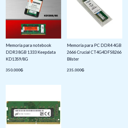
Memoria para notebook
Memoria para PC DDR4 4GB
DDR3 8GB 1333 Keepdata
2666 Crucial CT4G4DFS8266
KD13S9/8G
Blister
350.000
₲
235.000
₲