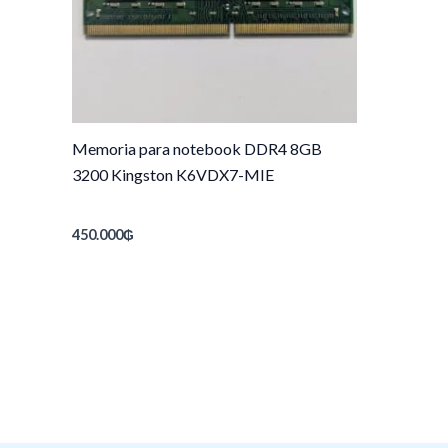
Memoria para notebook DDR4 8GB
3200 Kingston K6VDX7-MIE
450.000
₲