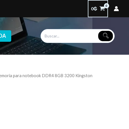
0
₲
DA
emoria para notebook DDR4 8GB 3200 Kingston