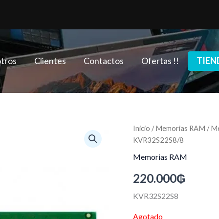
tros
Clientes
Contactos
Ofertas !!
TIEN
Inicio
/
Memorias RAM
/ M
KVR32S22S8/8
Memorias RAM
220.000
₲
KVR32S22S8
Agotado