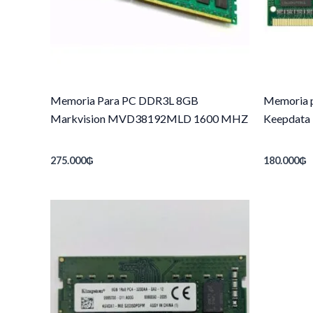
Memoria Para PC DDR3L 8GB
Memoria 
Markvision MVD38192MLD 1600 MHZ
Keepdat
275.000
₲
180.000
₲