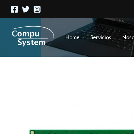
Ir
al
contenido
Home
Servicios
Noso