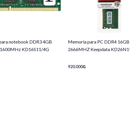
para notebook DDR3 4GB
Memoria para PC DDR4 16GB
a 1600MHz KD16S11/4G
2666MHZ Keepdata KD26N1
920.000
₲