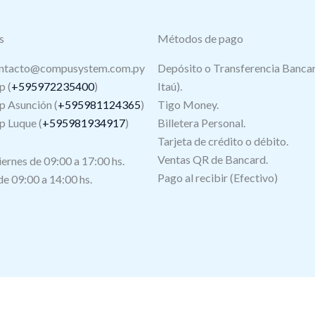
s
Métodos de pago
ntacto@compusystem.com.py
Depósito o Transferencia Bancar
 (
+595972235400
)
Itaú).
 Asunción (
+595981124365
)
Tigo Money.
 Luque (
+595981934917
)
Billetera Personal.
Tarjeta de crédito o débito.
s
Ventas QR de Bancard.
iernes de 09:00 a 17:00 hs.
Pago al recibir (Efectivo)
e 09:00 a 14:00 hs.