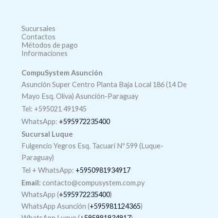
Sucursales
Contactos
Métodos de pago
Informaciones
CompuSystem Asunción
Asunción Super Centro Planta Baja Local 186 (14 De
Mayo Esq. Oliva) Asunción-Paraguay
Tel: +595021 491945
WhatsApp:
+595972235400
Sucursal Luque
Fulgencio Yegros Esq. Tacuarí Nº 599 (Luque-
Paraguay)
Tel +
WhatsApp
:
+5950981934917
Email:
contacto@compusystem.com.py
WhatsApp (
+595972235400
)
WhatsApp Asunción (
+595981124365
)
WhatsApp Luque (
+595981934917
)