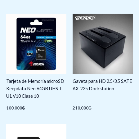
Tarjeta de Memoria microSD
Gaveta para HD 2.5/3.5 SATE
Keepdata Neo 64GB UHS-I
AX-235 Dockstation
U1 V10 Clase 10
100.000
₲
210.000
₲