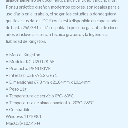
almacenamiento de documentos, música, vídeo y mucho más.
Por su práctico diseño y modernos colores, son ideales para el
uso diario en el trabajo, el hogar, los estudios o dondequiera
que lleve sus datos. DT Exodia está disponible en capacidades
de hasta 256 GB1, está respaldada por una garantía de cinco
años e incluye asistencia técnica gratuito y la legendaria
fiabilidad de Kingston.
• Marca: Kingston
• Modelo: KC-U2G128-5R
• Producto: PENDRIVE
• Interfaz: USB-A 3.2 Gen 1
• Dimensiones 67,3 mm x 21,04 mm x 10,14 mm
• Peso 11g
• Temperatura de servicio 0°C~60°C
• Temperatura de almacenamiento -20°C~85°C
• Compatible:
Windows 11/10/8.1
MacOS(v.10.14.x+)