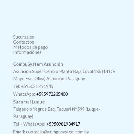
Sucursales
Contactos
Métodos de pago
Informaciones
CompuSystem Asunción
Asunción Super Centro Planta Baja Local 186 (14 De
Mayo Esq. Oliva) Asunción-Paraguay
Tel: +595021 491945
WhatsApp:
+595972235400
Sucursal Luque
Fulgencio Yegros Esq. Tacuarí Nº 599 (Luque-
Paraguay)
Tel +
WhatsApp
:
+5950981934917
Email:
contacto@compusystem.com.py