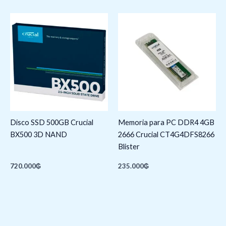
Disco SSD 500GB Crucial
Memoria para PC DDR4 4GB
BX500 3D NAND
2666 Crucial CT4G4DFS8266
Blister
720.000
₲
235.000
₲