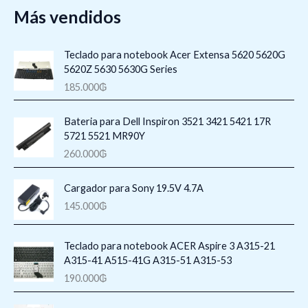
Más vendidos
Teclado para notebook Acer Extensa 5620 5620G
5620Z 5630 5630G Series
185.000
₲
Bateria para Dell Inspiron 3521 3421 5421 17R
5721 5521 MR90Y
260.000
₲
Cargador para Sony 19.5V 4.7A
145.000
₲
Teclado para notebook ACER Aspire 3 A315-21
A315-41 A515-41G A315-51 A315-53
190.000
₲