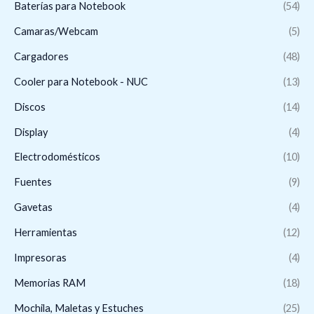
Baterí­as para Notebook
(54)
Camaras/Webcam
(5)
Cargadores
(48)
Cooler para Notebook - NUC
(13)
Discos
(14)
Display
(4)
Electrodomésticos
(10)
Fuentes
(9)
Gavetas
(4)
Herramientas
(12)
Impresoras
(4)
Memorias RAM
(18)
Mochila, Maletas y Estuches
(25)