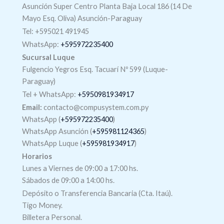
Asunción Super Centro Planta Baja Local 186 (14 De
Mayo Esq. Oliva) Asunción-Paraguay
Tel: +595021 491945
WhatsApp:
+595972235400
Sucursal Luque
Fulgencio Yegros Esq. Tacuarí Nº 599 (Luque-
Paraguay)
Tel +
WhatsApp
:
+5950981934917
Email:
contacto@compusystem.com.py
WhatsApp (
+595972235400
)
WhatsApp Asunción (
+595981124365
)
WhatsApp Luque (
+595981934917
)
Horarios
Lunes a Viernes de 09:00 a 17:00 hs.
Sábados de 09:00 a 14:00 hs.
Depósito o Transferencia Bancaria (Cta. Itaú).
Tigo Money.
Billetera Personal.