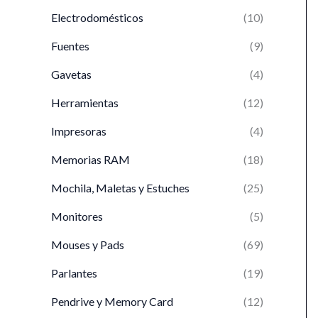
Electrodomésticos
(10)
Fuentes
(9)
Gavetas
(4)
Herramientas
(12)
Impresoras
(4)
Memorias RAM
(18)
Mochila, Maletas y Estuches
(25)
Monitores
(5)
Mouses y Pads
(69)
Parlantes
(19)
Pendrive y Memory Card
(12)