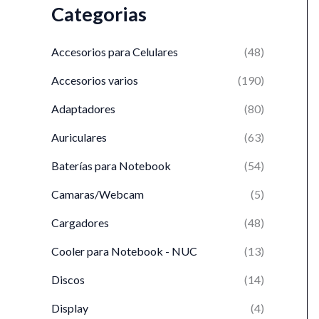
Categorias
Accesorios para Celulares
(48)
Accesorios varios
(190)
Adaptadores
(80)
Auriculares
(63)
Baterí­as para Notebook
(54)
Camaras/Webcam
(5)
Cargadores
(48)
Cooler para Notebook - NUC
(13)
Discos
(14)
Display
(4)