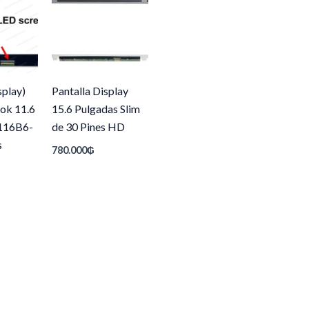
splay)
Pantalla Display
ok 11.6
15.6 Pulgadas Slim
116B6-
de 30 Pines HD
s
780.000
₲