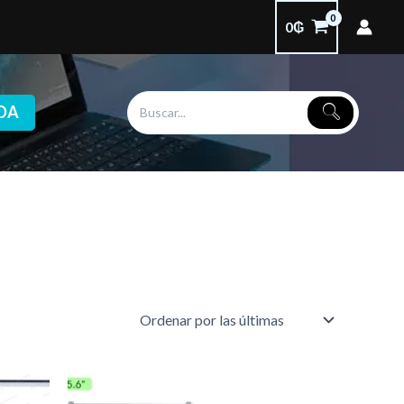
0
₲
DA