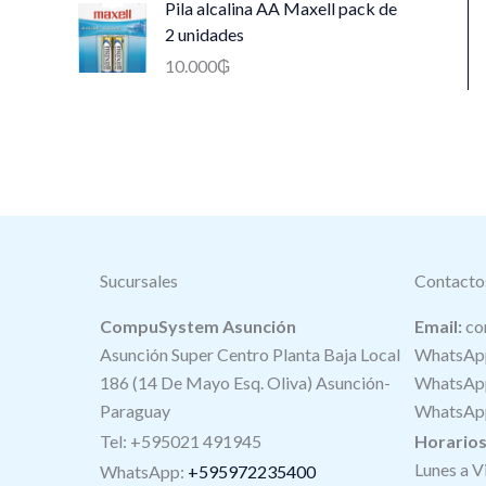
Pila alcalina AA Maxell pack de
2 unidades
10.000
₲
Sucursales
Contacto
CompuSystem Asunción
Email:
co
Asunción Super Centro Planta Baja Local
WhatsApp
186 (14 De Mayo Esq. Oliva) Asunción-
WhatsApp
Paraguay
WhatsApp
Tel: +595021 491945
Horario
Lunes a V
WhatsApp:
+595972235400