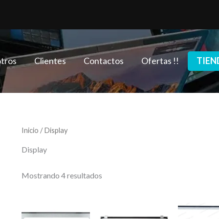
Ordenado
por
los
últimos
tros
Clientes
Contactos
Ofertas !!
TIEN
Inicio
/ Display
Display
Mostrando 4 resultados