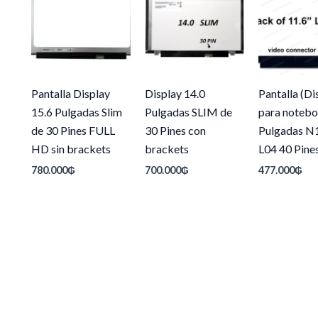
Pantalla Display
Display 14.0
Pantalla (Di
15.6 Pulgadas Slim
Pulgadas SLIM de
para notebo
de 30 Pines FULL
30 Pines con
Pulgadas N
HD sin brackets
brackets
L04 40 Pine
780.000
₲
700.000
₲
477.000
₲