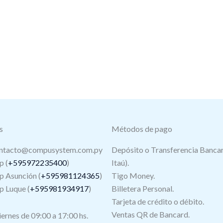
s
Métodos de pago
ntacto@compusystem.com.py
Depósito o Transferencia Bancar
 (
+595972235400
)
Itaú).
 Asunción (
+595981124365
)
Tigo Money.
 Luque (
+595981934917
)
Billetera Personal.
Tarjeta de crédito o débito.
s
Ventas QR de Bancard.
iernes de 09:00 a 17:00 hs.