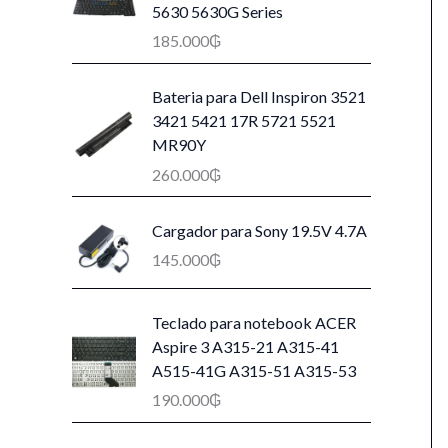
5630 5630G Series
185.000
₲
Bateria para Dell Inspiron 3521
3421 5421 17R 5721 5521
MR90Y
260.000
₲
Cargador para Sony 19.5V 4.7A
145.000
₲
Teclado para notebook ACER
Aspire 3 A315-21 A315-41
A515-41G A315-51 A315-53
190.000
₲