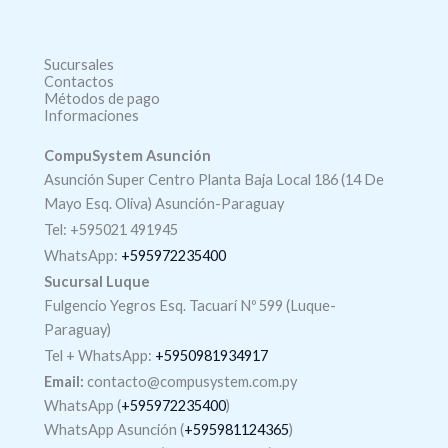
Sucursales
Contactos
Métodos de pago
Informaciones
CompuSystem Asunción
Asunción Super Centro Planta Baja Local 186 (14 De
Mayo Esq. Oliva) Asunción-Paraguay
Tel: +595021 491945
WhatsApp:
+595972235400
Sucursal Luque
Fulgencio Yegros Esq. Tacuarí Nº 599 (Luque-
Paraguay)
Tel +
WhatsApp
:
+5950981934917
Email:
contacto@compusystem.com.py
WhatsApp (
+595972235400
)
WhatsApp Asunción (
+595981124365
)