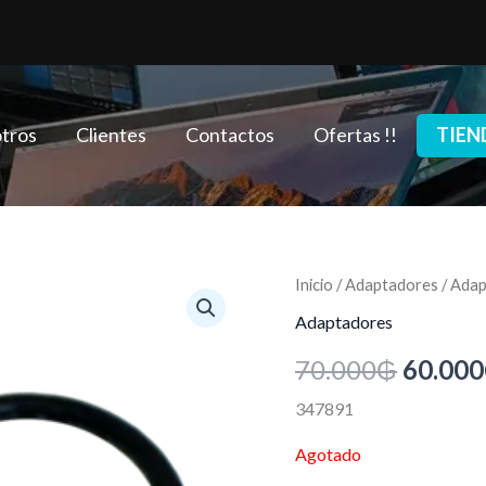
tros
Clientes
Contactos
Ofertas !!
TIEN
Inicio
/
Adaptadores
/ Adap
El
Adaptadores
precio
70.000
₲
60.000
origina
347891
era:
Agotado
70.000