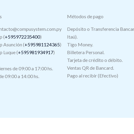
s
Métodos de pago
ntacto@compusystem.com.py
Depósito o Transferencia Bancar
 (
+595972235400
)
Itaú).
 Asunción (
+595981124365
)
Tigo Money.
 Luque (
+595981934917
)
Billetera Personal.
Tarjeta de crédito o débito.
s
Ventas QR de Bancard.
iernes de 09:00 a 17:00 hs.
Pago al recibir (Efectivo)
e 09:00 a 14:00 hs.