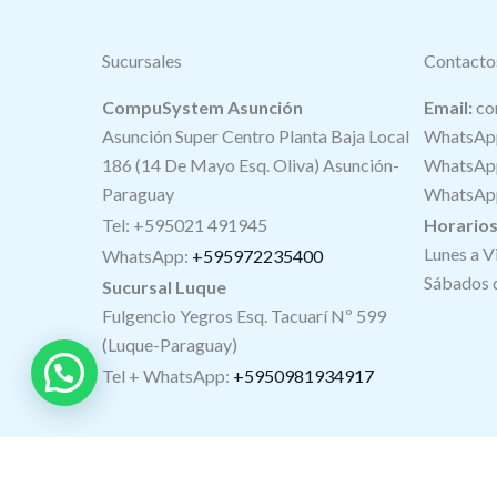
Sucursales
Contacto
CompuSystem Asunción
Email:
co
Asunción Super Centro Planta Baja Local
WhatsApp
186 (14 De Mayo Esq. Oliva) Asunción-
WhatsApp
Paraguay
WhatsApp
Tel: +595021 491945
Horario
Lunes a V
WhatsApp:
+595972235400
Sábados d
Sucursal Luque
Fulgencio Yegros Esq. Tacuarí Nº 599
(Luque-Paraguay)
Tel +
WhatsApp
:
+5950981934917