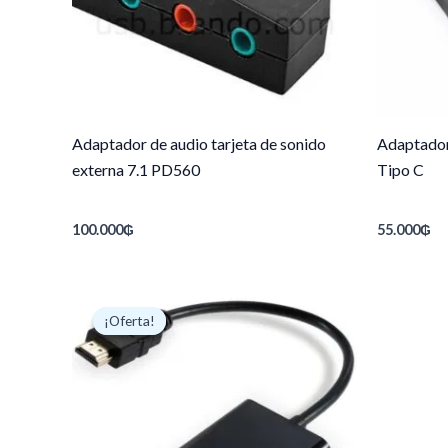
Adaptador de audio tarjeta de sonido
Adaptador
externa 7.1 PD560
Tipo C
100.000
₲
55.000
₲
El
El
precio
precio
¡Oferta!
¡Oferta!
original
actual
era:
es:
100.000₲.
90.000₲.