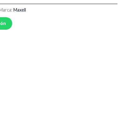
Marca:
Maxell
ión