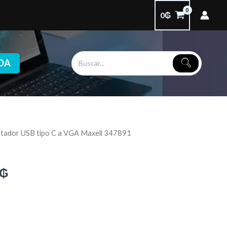
0
₲
DA
tador USB tipo C a VGA Maxell 347891
El
precio
₲
l
actual
es:
₲.
60.000₲.