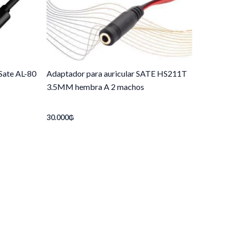
Sate AL-80
Adaptador para auricular SATE HS211T
3.5MM hembra A 2 machos
30.000
₲