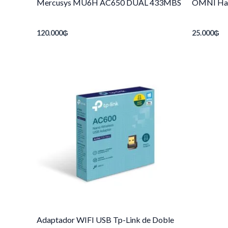
Mercusys MU6H AC650 DUAL 433MBS
OMNI Ha
120.000
₲
25.000
₲
Adaptador WIFI USB Tp-Link de Doble