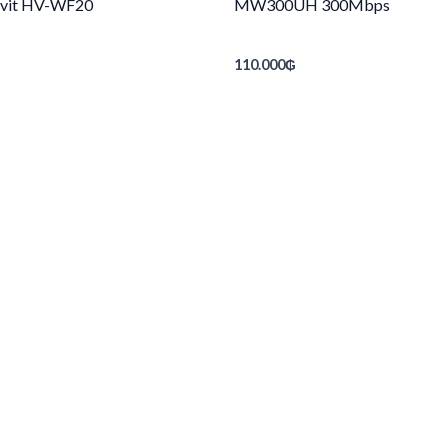
vit HV-WF20
MW300UH 300Mbps
110.000
₲