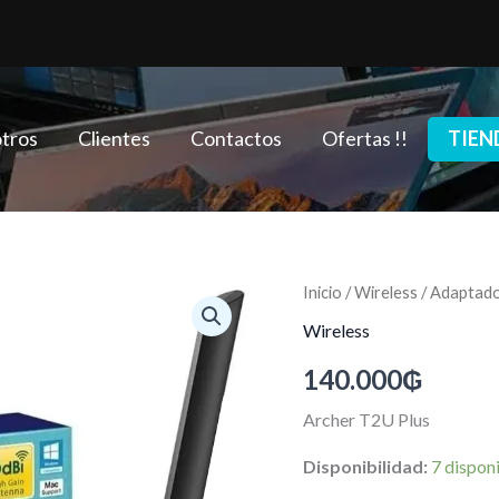
tros
Clientes
Contactos
Ofertas !!
TIEN
Adaptador
Inicio
/
Wireless
/ Adaptado
WiFi
Wireless
TP-
Link
140.000
₲
AC600
Archer
Archer T2U Plus
T2U
Plus
Disponibilidad:
7 dispon
USB
cantidad