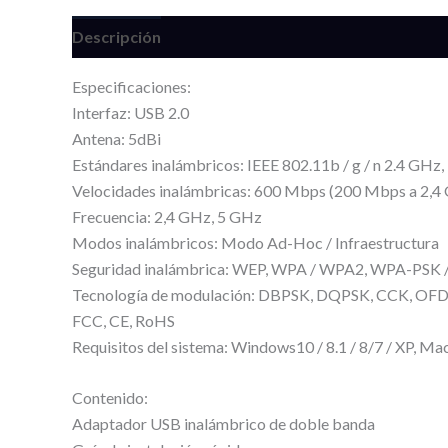
Descripción
Información adicional
Valoracione
Especificaciones:
Interfaz: USB 2.0
Antena: 5dBi
Estándares inalámbricos: IEEE 802.11b / g / n 2.4 GHz,
Velocidades inalámbricas: 600 Mbps (200 Mbps a 2,4
Frecuencia: 2,4 GHz, 5 GHz
Modos inalámbricos: Modo Ad-Hoc / Infraestructura
Seguridad inalámbrica: WEP, WPA / WPA2, WPA-PSK
Tecnología de modulación: DBPSK, DQPSK, CCK, 
FCC, CE, RoHS
Requisitos del sistema: Windows10 / 8.1 / 8/7 / XP, Ma
Contenido:
Adaptador USB inalámbrico de doble banda