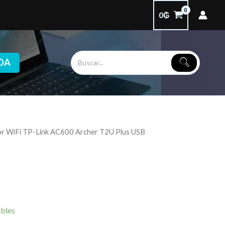
0
₲
DA
r WiFi TP-Link AC600 Archer T2U Plus USB
ibles