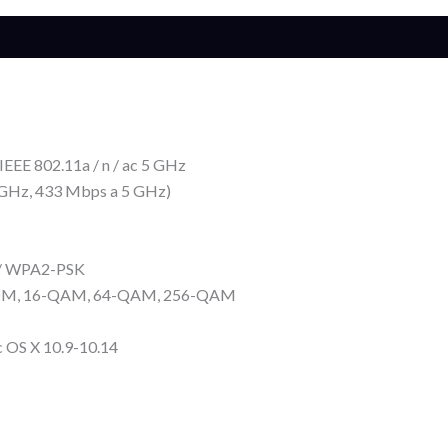
s (0)
 IEEE 802.11a / n / ac 5 GHz
 GHz, 433 Mbps a 5 GHz)
 / WPA2-PSK
OFDM, 16-QAM, 64-QAM, 256-QAM
c OS X 10.9-10.14