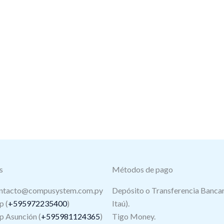
s
Métodos de pago
ntacto@compusystem.com.py
Depósito o Transferencia Bancar
 (
+595972235400
)
Itaú).
 Asunción (
+595981124365
)
Tigo Money.