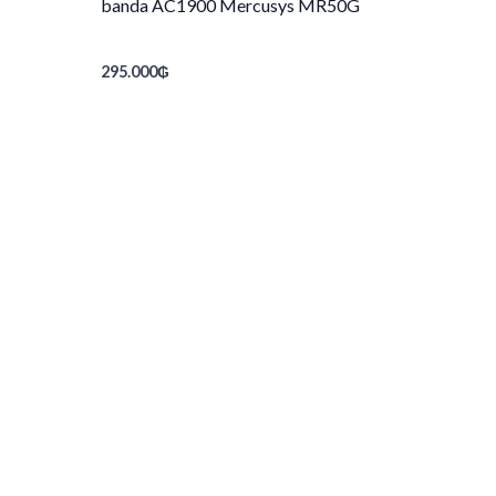
banda AC1900 Mercusys MR50G
295.000
₲