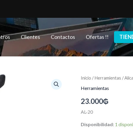
tros
Clientes
Contactos
Ofertas !!
TIEN
Alicates
Inicio
/
Herramientas
/ Alic
de
Herramientas
Punta
de
23.000
₲
Aguja
de
AL-20
4.5
Pulgadas
Disponibilidad:
1 dispon
de
Largo