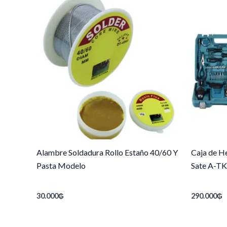
Alambre Soldadura Rollo Estaño 40/60 Y
Caja de He
Pasta Modelo
Sate A-T
30.000
₲
290.000
₲