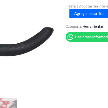
cantidad
Hasta 12 cuotas sin interé
Agregar al carrito
Categoría:
Herramientas
Pedir más informac