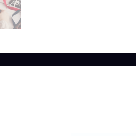
s (0)