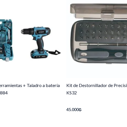
rramientas + Taladro a batería
Kit de Destornillador de Precis
K884
KS32
45.000
₲