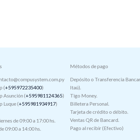
s
Métodos de pago
ntacto@compusystem.com.py
Depósito o Transferencia Bancar
 (
+595972235400
)
Itaú).
 Asunción (
+595981124365
)
Tigo Money.
 Luque (
+595981934917
)
Billetera Personal.
Tarjeta de crédito o débito.
s
Ventas QR de Bancard.
iernes de 09:00 a 17:00 hs.
Pago al recibir (Efectivo)
e 09:00 a 14:00 hs.