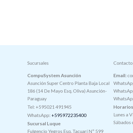
Sucursales
Contacto
CompuSystem Asunción
Email:
co
Asunción Super Centro Planta Baja Local
WhatsApp
186 (14 De Mayo Esq. Oliva) Asunción-
WhatsApp
Paraguay
WhatsApp
Tel: +595021 491945
Horario
Lunes a V
WhatsApp:
+595972235400
Sábados d
Sucursal Luque
Fulgencio Yegros Esq. Tacuarí Nº 599