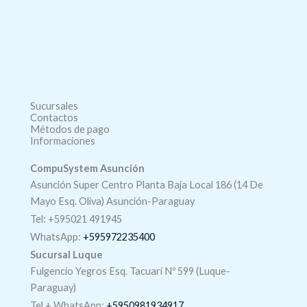
Sucursales
Contactos
Métodos de pago
Informaciones
CompuSystem Asunción
Asunción Super Centro Planta Baja Local 186 (14 De
Mayo Esq. Oliva) Asunción-Paraguay
Tel: +595021 491945
WhatsApp:
+595972235400
Sucursal Luque
Fulgencio Yegros Esq. Tacuarí Nº 599 (Luque-
Paraguay)
Tel +
WhatsApp
:
+5950981934917