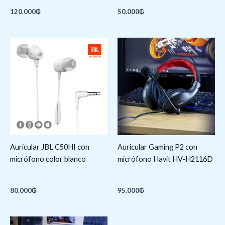
120.000
₲
50.000
₲
Auricular JBL C50HI con
Auricular Gaming P2 con
micrófono color blanco
micrófono Havit HV-H2116D
80.000
₲
95.000
₲