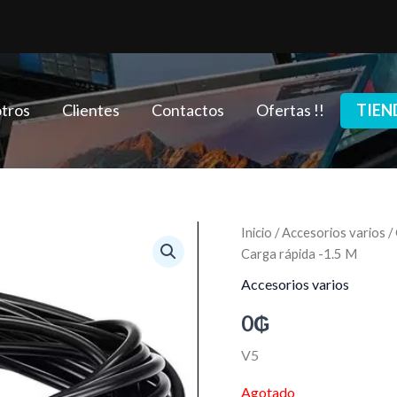
tros
Clientes
Contactos
Ofertas !!
TIEN
Inicio
/
Accesorios varios
/
Carga rápida -1.5 M
Accesorios varios
0
₲
V5
Agotado