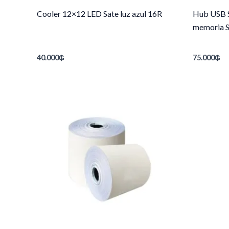
Cooler 12×12 LED Sate luz azul 16R
Hub USB S
memoria 
40.000
₲
75.000
₲