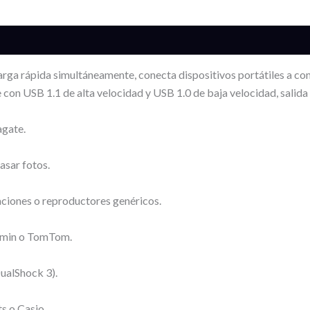
carga rápida simultáneamente, conecta dispositivos portátiles a 
con USB 1.1 de alta velocidad y USB 1.0 de baja velocidad, salida 
agate.
asar fotos.
aciones o reproductores genéricos.
armin o TomTom.
DualShock 3).
s o Casio.