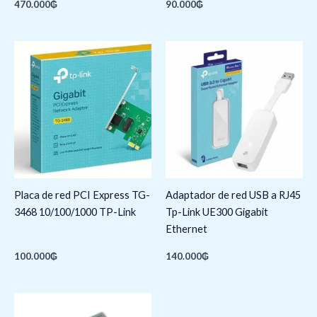
470.000
₲
90.000
₲
Placa de red PCI Express TG-
Adaptador de red USB a RJ45
3468 10/100/1000 TP-Link
Tp-Link UE300 Gigabit
Ethernet
100.000
₲
140.000
₲