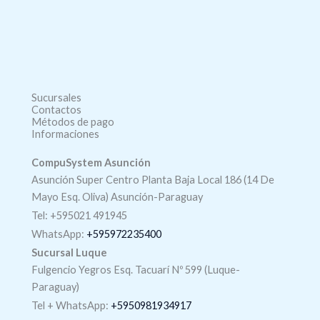
Sucursales
Contactos
Métodos de pago
Informaciones
CompuSystem Asunción
Asunción Super Centro Planta Baja Local 186 (14 De
Mayo Esq. Oliva) Asunción-Paraguay
Tel: +595021 491945
WhatsApp:
+595972235400
Sucursal Luque
Fulgencio Yegros Esq. Tacuarí Nº 599 (Luque-
Paraguay)
Tel +
WhatsApp
:
+5950981934917