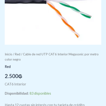
cantidad
Inicio
/
Red
/ Cable de red UTP CAT6 Interior Megasonic por metro
color negro
Red
2.500
₲
CAT6 Interior
Disponibilidad:
83 disponibles
Hasta 12 cuotas sin interés con tu tarjeta de crédito