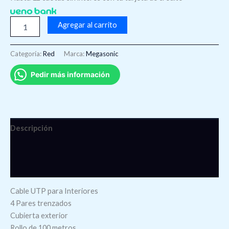
Agregar al carrito
Categoría:
Red
Marca:
Megasonic
Pedir más información
Descripción
Información adicional
Valoraciones (0)
Cable UTP para Interiores
4 Pares trenzados
Cubierta exterior
Rollo de 100 metros