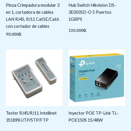
Pinza Crimpadora modular 3
Hub Switch Hikvision DS-
en 1, cortadora de cables
3E0505D-O 5 Puertos
LAN RJ45, RJ11 Cat5E/Cat6
1GBPS
con cortador de cables
130.000
₲
90.000
₲
Tester RJ45/RJ11 Intellinet
Inyector POE TP-Link TL-
351898 UTP/STP/FTP
POE150S 15/48W