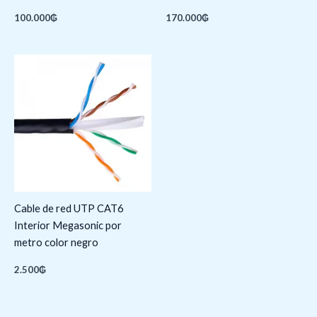
100.000
₲
170.000
₲
Cable de red UTP CAT6
Interior Megasonic por
metro color negro
2.500
₲