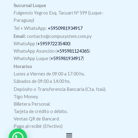
Sucursal Luque
Fulgencio Yegros Esq. Tacuarí Nº 599 (Luque-
Paraguay)
Tel +
WhatsApp
:
+5950981934917
Email:
contacto@compusystem.com.py
WhatsApp (
+595972235400
)
WhatsApp Asunción (
+595981124365
)
WhatsApp Luque (
+595981934917
)
Horarios
Lunes a Viernes de 09:00 a 17:00 hs.
Sábados de 09:00 a 14:00 hs.
Depósito o Transferencia Bancaria (Cta. Itaú).
Tigo Money.
Billetera Personal.
Tarjeta de crédito o débito.
Ventas QR de Bancard.
Pago al recibir (Efectivo)
Menú