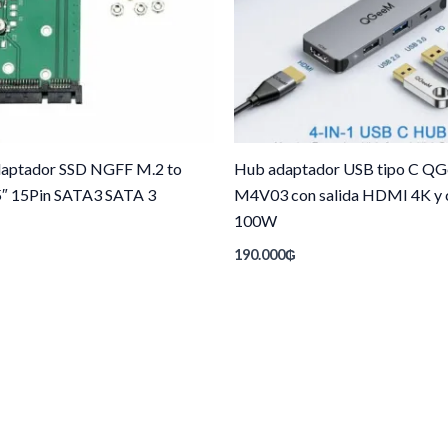
daptador SSD NGFF M.2 to
Hub adaptador USB tipo C Q
.5″ 15Pin SATA3 SATA 3
M4V03 con salida HDMI 4K y 
100W
190.000
₲