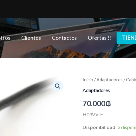
tros
Clientes
Contactos
Ofertas !!
TIEN
Cable
Inicio
/
Adaptadores
/ Cab
power
Adaptadores
para
UPS
70.000
₲
Macho
a
H03VV-F
Hembra
cantidad
Disponibilidad:
3 dispon