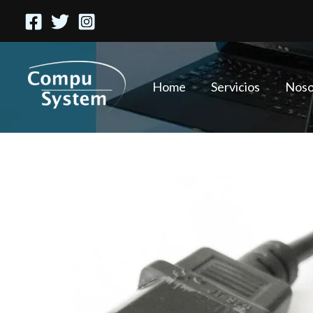
Ir
al
contenido
Home
Servicios
Noso