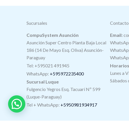
Sucursales
Contacto
CompuSystem Asunción
Email:
co
Asunción Super Centro Planta Baja Local
WhatsApp
186 (14 De Mayo Esq. Oliva) Asunción-
WhatsApp
Paraguay
WhatsApp
Tel: +595021 491945
Horario
Lunes a V
WhatsApp:
+595972235400
Sábados d
Sucursal Luque
Fulgencio Yegros Esq. Tacuarí Nº 599
(Luque-Paraguay)
Tel +
WhatsApp
:
+5950981934917