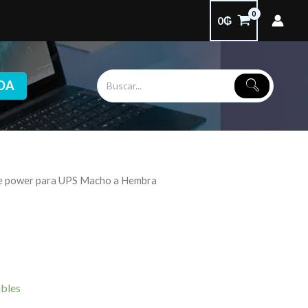
0
₲
DA
le power para UPS Macho a Hembra
ibles