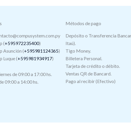
s
Métodos de pago
ntacto@compusystem.com.py
Depósito o Transferencia Bancar
 (
+595972235400
)
Itaú).
 Asunción (
+595981124365
)
Tigo Money.
 Luque (
+595981934917
)
Billetera Personal.
Tarjeta de crédito o débito.
s
Ventas QR de Bancard.
iernes de 09:00 a 17:00 hs.
Pago al recibir (Efectivo)
e 09:00 a 14:00 hs.