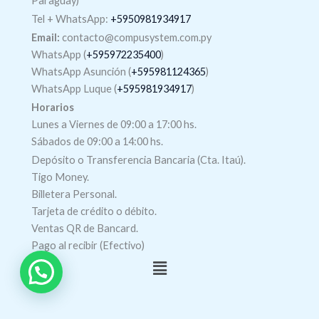
Paraguay)
Tel +
WhatsApp
:
+5950981934917
Email:
contacto@compusystem.com.py
WhatsApp (
+595972235400
)
WhatsApp Asunción (
+595981124365
)
WhatsApp Luque (
+595981934917
)
Horarios
Lunes a Viernes de 09:00 a 17:00 hs.
Sábados de 09:00 a 14:00 hs.
Depósito o Transferencia Bancaria (Cta. Itaú).
Tigo Money.
Billetera Personal.
Tarjeta de crédito o débito.
Ventas QR de Bancard.
Pago al recibir (Efectivo)
Menú