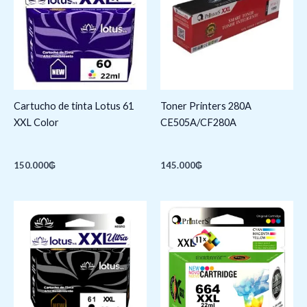
Cartucho de tinta Lotus 61
Toner Printers 280A
XXL Color
CE505A/CF280A
150.000
₲
145.000
₲