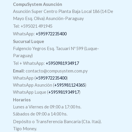
CompuSystem Asunción
Asunción Super Centro Planta Baja Local 186 (14 De
Mayo Esq. Oliva) Asunción-Paraguay
Tel: +595021 491945
WhatsApp:
+595972235400
Sucursal Luque
Fulgencio Yegros Esq. Tacuarí Nº 599 (Luque-
Paraguay)
Tel +
WhatsApp
:
+5950981934917
Email:
contacto@compusystem.com.py
WhatsApp (
+595972235400
)
WhatsApp Asunción (
+595981124365
)
WhatsApp Luque (
+595981934917
)
Horarios
Lunes a Viernes de 09:00 a 17:00 hs.
Sábados de 09:00 a 14:00 hs.
Depósito o Transferencia Bancaria (Cta. Itaú).
Tigo Money.