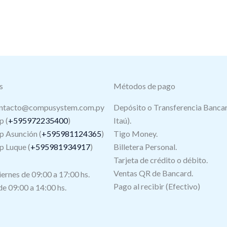
s
Métodos de pago
ntacto@compusystem.com.py
Depósito o Transferencia Bancar
 (
+595972235400
)
Itaú).
 Asunción (
+595981124365
)
Tigo Money.
 Luque (
+595981934917
)
Billetera Personal.
Tarjeta de crédito o débito.
s
Ventas QR de Bancard.
iernes de 09:00 a 17:00 hs.
Pago al recibir (Efectivo)
e 09:00 a 14:00 hs.