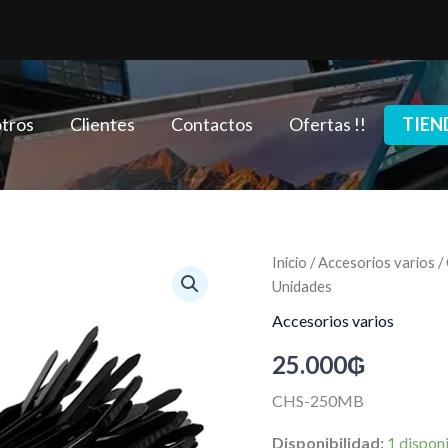
tros
Clientes
Contactos
Ofertas !!
TIEN
Cintillo
Inicio
/
Accesorios varios
/
de
Unidades
Amarre
5x
Accesorios varios
250mm.
25.000
₲
Blanco
o
negro
CHS-250MB
de
100
Disponibilidad:
1 dispon