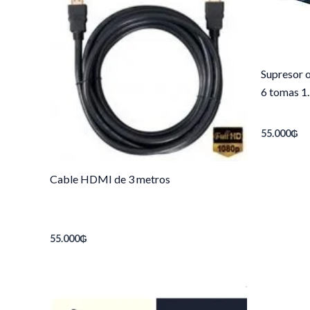
Supresor o
6 tomas 1
55.000
₲
Cable HDMI de 3 metros
55.000
₲