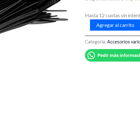
Unidades
cantidad
Hasta 12 cuotas sin interé
Agregar al carrito
Categoría:
Accesorios vari
Pedir más informac