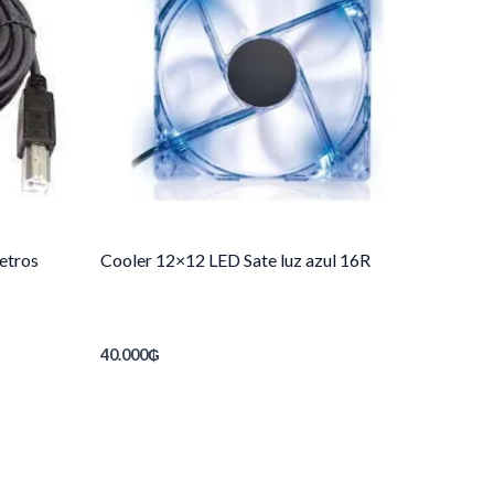
etros
Cooler 12×12 LED Sate luz azul 16R
40.000
₲