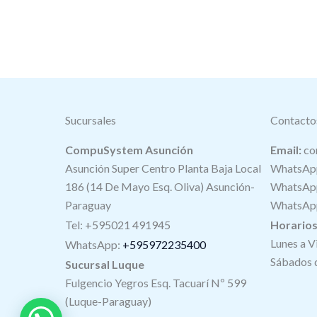
Sucursales
Contacto
CompuSystem Asunción
Email:
co
Asunción Super Centro Planta Baja Local
WhatsApp
186 (14 De Mayo Esq. Oliva) Asunción-
WhatsApp
Paraguay
WhatsApp
Tel: +595021 491945
Horario
Lunes a V
WhatsApp:
+595972235400
Sábados d
Sucursal Luque
Fulgencio Yegros Esq. Tacuarí Nº 599
(Luque-Paraguay)