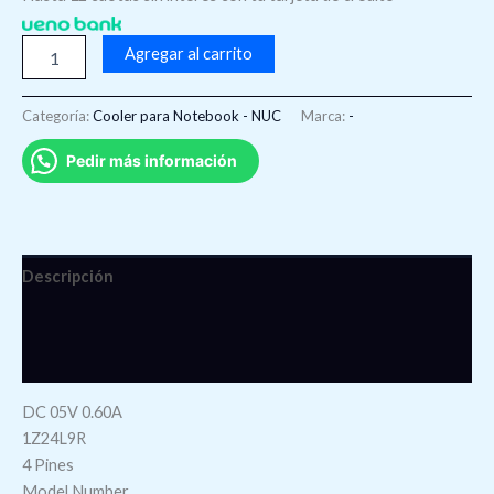
Agregar al carrito
Categoría:
Cooler para Notebook - NUC
Marca:
-
Pedir más información
Descripción
Información adicional
Valoraciones (0)
DC 05V 0.60A
1Z24L9R
4 Pines
Model Number