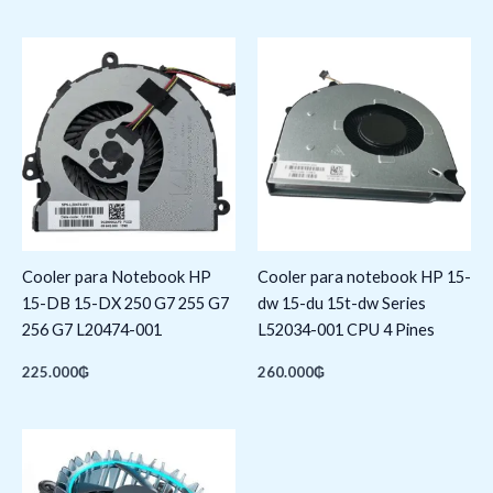
Cooler para Notebook HP
Cooler para notebook HP 15-
15-DB 15-DX 250 G7 255 G7
dw 15-du 15t-dw Series
256 G7 L20474-001
L52034-001 CPU 4 Pines
225.000
₲
260.000
₲