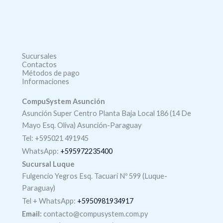
Sucursales
Contactos
Métodos de pago
Informaciones
CompuSystem Asunción
Asunción Super Centro Planta Baja Local 186 (14 De
Mayo Esq. Oliva) Asunción-Paraguay
Tel: +595021 491945
WhatsApp:
+595972235400
Sucursal Luque
Fulgencio Yegros Esq. Tacuarí Nº 599 (Luque-
Paraguay)
Tel +
WhatsApp
:
+5950981934917
Email:
contacto@compusystem.com.py