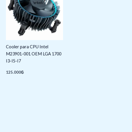
Cooler para CPU Intel
M23901-001 OEM LGA 1700
I3-I5-I7
125.000
₲