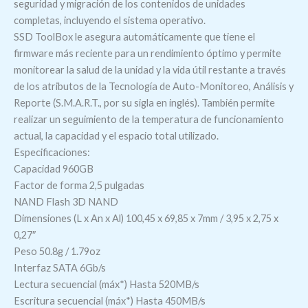
seguridad y migración de los contenidos de unidades
completas, incluyendo el sistema operativo.
SSD ToolBox le asegura automáticamente que tiene el
firmware más reciente para un rendimiento óptimo y permite
monitorear la salud de la unidad y la vida útil restante a través
de los atributos de la Tecnología de Auto-Monitoreo, Análisis y
Reporte (S.M.A.R.T., por su sigla en inglés). También permite
realizar un seguimiento de la temperatura de funcionamiento
actual, la capacidad y el espacio total utilizado.
Especificaciones:
Capacidad 960GB
Factor de forma 2,5 pulgadas
NAND Flash 3D NAND
Dimensiones (L x An x Al) 100,45 x 69,85 x 7mm / 3,95 x 2,75 x
0,27″
Peso 50.8g / 1.79oz
Interfaz SATA 6Gb/s
Lectura secuencial (máx*) Hasta 520MB/s
Escritura secuencial (máx*) Hasta 450MB/s