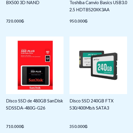
BX500 3D NAND
Toshiba Canvio Basics USB3.0
2.5 HDTB520XK3AA
720.000
₲
950.000
₲
Disco SSD de 480GB SanDisk
Disco SSD 240GB FTX
SDSSDA-480G-G26
530/400Mb/s SATA3
710.000
₲
350.000
₲