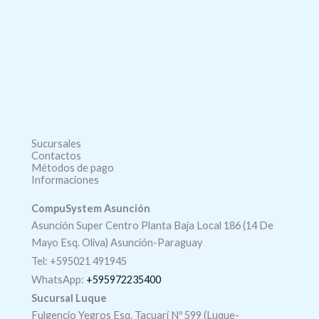
Sucursales
Contactos
Métodos de pago
Informaciones
CompuSystem Asunción
Asunción Super Centro Planta Baja Local 186 (14 De
Mayo Esq. Oliva) Asunción-Paraguay
Tel: +595021 491945
WhatsApp:
+595972235400
Sucursal Luque
Fulgencio Yegros Esq. Tacuarí Nº 599 (Luque-