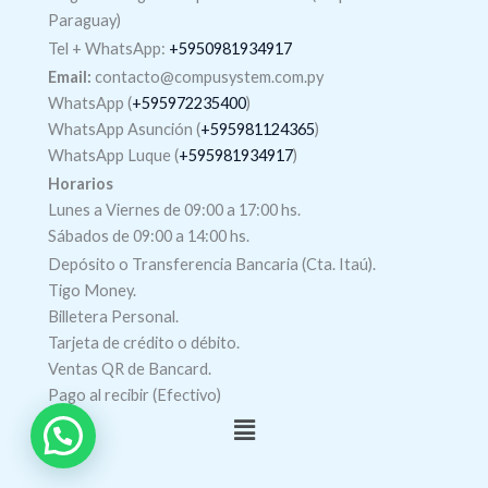
Paraguay)
Tel +
WhatsApp
:
+5950981934917
Email:
contacto@compusystem.com.py
WhatsApp (
+595972235400
)
WhatsApp Asunción (
+595981124365
)
WhatsApp Luque (
+595981934917
)
Horarios
Lunes a Viernes de 09:00 a 17:00 hs.
Sábados de 09:00 a 14:00 hs.
Depósito o Transferencia Bancaria (Cta. Itaú).
Tigo Money.
Billetera Personal.
Tarjeta de crédito o débito.
Ventas QR de Bancard.
Pago al recibir (Efectivo)
Menú