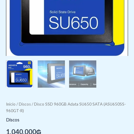
Inicio
/
Discos
/ Disco SSD 960GB Adata SU650 SATA (ASU650SS-
960GT-R)
Discos
1.040.000
₲