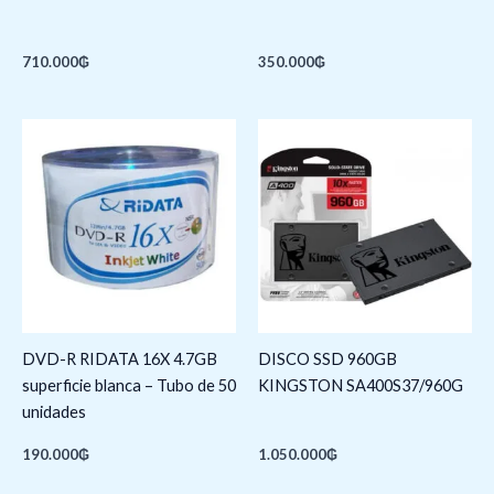
710.000
₲
350.000
₲
DVD-R RIDATA 16X 4.7GB
DISCO SSD 960GB
superficie blanca – Tubo de 50
KINGSTON SA400S37/960G
unidades
190.000
₲
1.050.000
₲