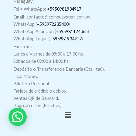
Paraguay)
Tel +
WhatsApp
:
+5950981934917
Email:
contacto@compusystem.com.py
WhatsApp (
+595972235400
)
WhatsApp Asunción (
+595981124365
)
WhatsApp Luque (
+595981934917
)
Horarios
Lunes a Viernes de 09:00 a 17:00 hs.
Sábados de 09:00 a 14:00 hs.
Depósito o Transferencia Bancaria (Cta. Itaú).
Tigo Money.
Billetera Personal.
Tarjeta de crédito o débito.
Ventas QR de Bancard.
Pago al recibir (Efectivo)
Menú