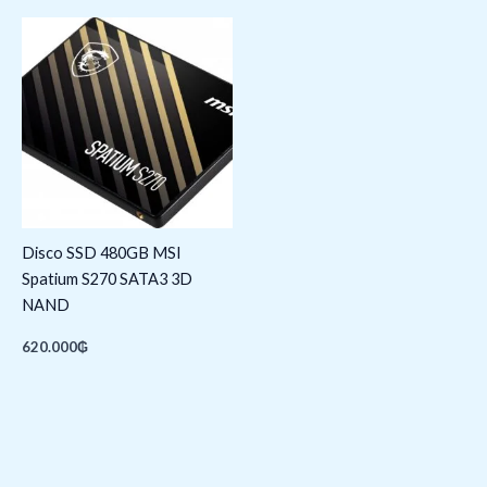
Disco SSD 480GB MSI
Spatium S270 SATA3 3D
NAND
620.000
₲