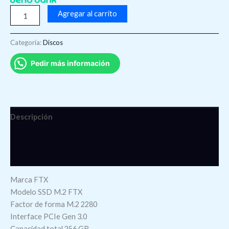
Agregar al carrito
Categoría:
Discos
Pedir más información
Descripción
Información adicional
Valoraciones (0)
Marca FTX
Modelo SSD M.2 FTX
Factor de forma M.2 2280
Interface PCIe Gen 3.0
Capacidad total 256 GB