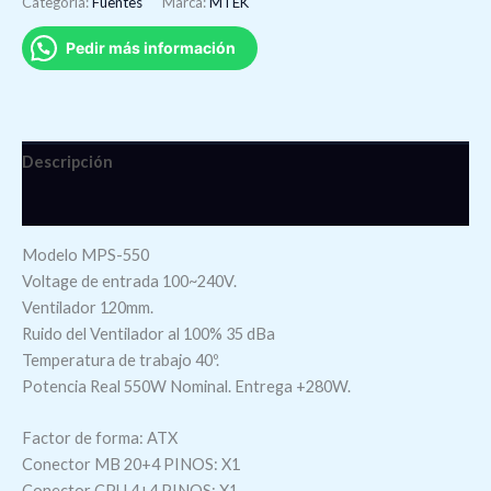
Categoría:
Fuentes
Marca:
MTEK
Pedir más información
Descripción
Valoraciones (0)
Modelo MPS-550
Voltage de entrada 100~240V.
Ventilador 120mm.
Ruido del Ventilador al 100% 35 dBa
Temperatura de trabajo 40º.
Potencia Real 550W Nominal. Entrega +280W.
Factor de forma: ATX
Conector MB 20+4 PINOS: X1
Conector CPU 4+4 PINOS: X1