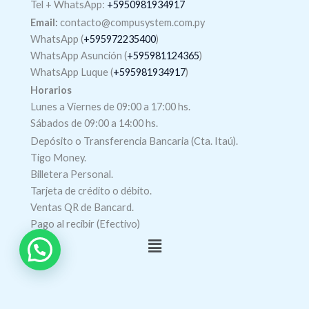
Tel +
WhatsApp
:
+5950981934917
Email:
contacto@compusystem.com.py
WhatsApp (
+595972235400
)
WhatsApp Asunción (
+595981124365
)
WhatsApp Luque (
+595981934917
)
Horarios
Lunes a Viernes de 09:00 a 17:00 hs.
Sábados de 09:00 a 14:00 hs.
Depósito o Transferencia Bancaria (Cta. Itaú).
Tigo Money.
Billetera Personal.
Tarjeta de crédito o débito.
Ventas QR de Bancard.
Pago al recibir (Efectivo)
Menú