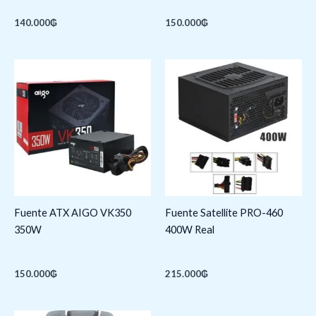
140.000
₲
150.000
₲
Fuente ATX AIGO VK350
Fuente Satellite PRO-460
350W
400W Real
150.000
₲
215.000
₲