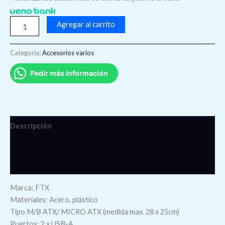
Agregar al carrito
Categoría:
Accesorios varios
Pedir más información
Descripción
Información adicional
Valoraciones (0)
Marca: FTX
Materiales: Acero, plástico
Tipo M/B ATX/ MICRO ATX (medida max. 28 x 25cm)
Puertos: 2 x USB-A