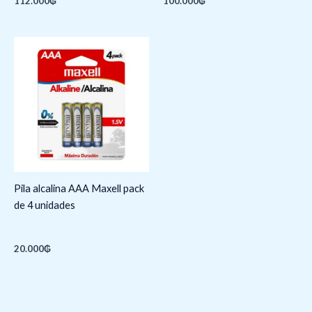
112.000
₲
100.000
₲
Pila alcalina AAA Maxell pack
de 4 unidades
20.000
₲