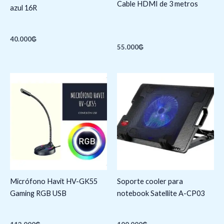
Cable HDMI de 3 metros
azul 16R
40.000
₲
55.000
₲
Micrófono Havit HV-GK55
Soporte cooler para
Gaming RGB USB
notebook Satellite A-CP03