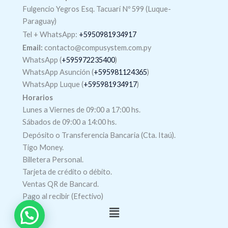
Fulgencio Yegros Esq. Tacuarí Nº 599 (Luque-
Paraguay)
Tel +
WhatsApp
:
+5950981934917
Email:
contacto@compusystem.com.py
WhatsApp (
+595972235400
)
WhatsApp Asunción (
+595981124365
)
WhatsApp Luque (
+595981934917
)
Horarios
Lunes a Viernes de 09:00 a 17:00 hs.
Sábados de 09:00 a 14:00 hs.
Depósito o Transferencia Bancaria (Cta. Itaú).
Tigo Money.
Billetera Personal.
Tarjeta de crédito o débito.
Ventas QR de Bancard.
Pago al recibir (Efectivo)
Menú