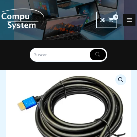
Ir
al
contenido
0
₲