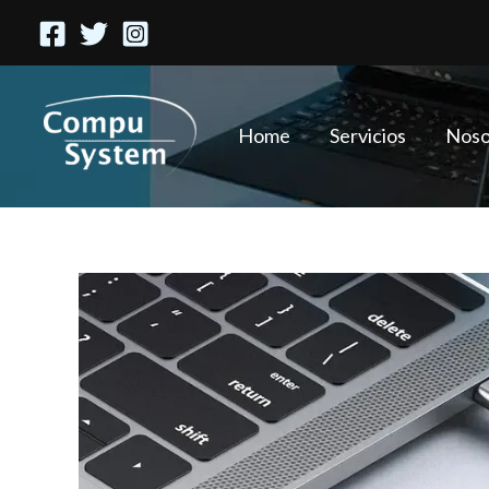
Ir
al
contenido
Home
Servicios
Noso