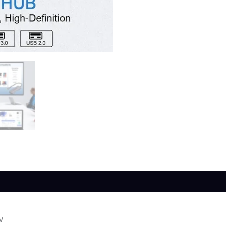
s (0)
W