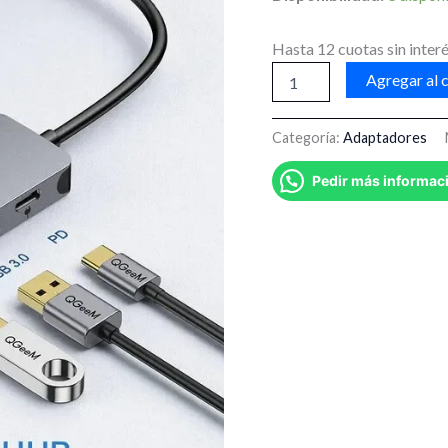
4K
y
Hasta 12 cuotas sin interé
carga
de
Agregar al c
100W
cantidad
Categoría:
Adaptadores
Pedir más informac