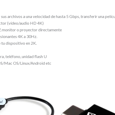
 sus archivos a una velocidad de hasta 5 Gbps, transferir una pelí
ctor (vídeo/audio HD 4K)
TV, monitor o proyector directamente
esionantes 4K a 30Hz.
 tu dispositivo en 2K.
ra, teléfono, unidad flash U
S/Mac OS/Linux/Android etc
l
El
recio
precio
a!
a!
riginal
actual
ra:
es:
100.000₲.
90.000₲.