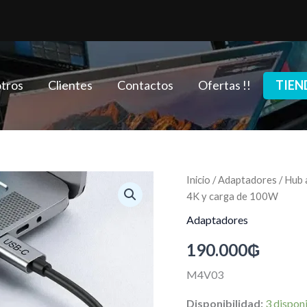
tros
Clientes
Contactos
Ofertas !!
TIEN
Hub
Inicio
/
Adaptadores
/ Hub
adaptador
4K y carga de 100W
USB
tipo
Adaptadores
C
190.000
₲
QGeeM
M4V03
con
M4V03
salida
HDMI
Disponibilidad:
3 dispon