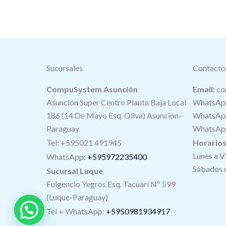
Sucursales
Contacto
CompuSystem Asunción
Email:
co
Asunción Super Centro Planta Baja Local
WhatsApp
186 (14 De Mayo Esq. Oliva) Asunción-
WhatsApp
Paraguay
WhatsApp
Tel: +595021 491945
Horario
Lunes a V
WhatsApp:
+595972235400
Sábados d
Sucursal Luque
Fulgencio Yegros Esq. Tacuarí Nº 599
(Luque-Paraguay)
Tel +
WhatsApp
:
+5950981934917