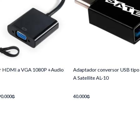
r HDMI a VGA 1080P +Audio
Adaptador conversor USB tipo
A Satellite AL-10
90.000
₲
40.000
₲