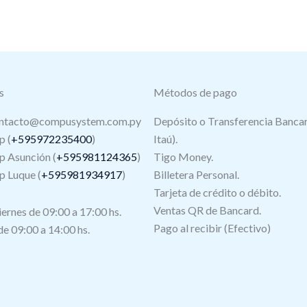
s
Métodos de pago
ntacto@compusystem.com.py
Depósito o Transferencia Bancar
 (
+595972235400
)
Itaú).
 Asunción (
+595981124365
)
Tigo Money.
 Luque (
+595981934917
)
Billetera Personal.
Tarjeta de crédito o débito.
s
Ventas QR de Bancard.
iernes de 09:00 a 17:00 hs.
Pago al recibir (Efectivo)
e 09:00 a 14:00 hs.