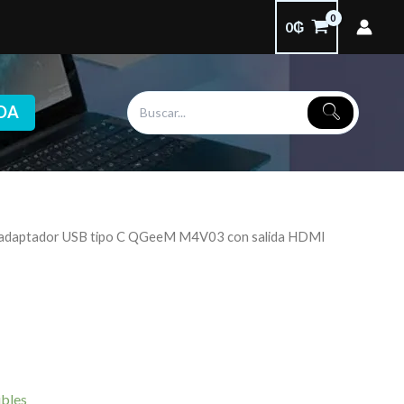
0
₲
DA
 adaptador USB tipo C QGeeM M4V03 con salida HDMI
ibles