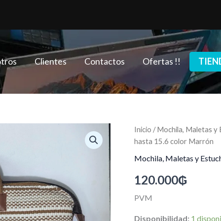
tros
Clientes
Contactos
Ofertas !!
TIEN
Maleta
Inicio
/
Mochila, Maletas y
para
hasta 15.6 color Marrón
Notebook
Artesanal
Mochila, Maletas y Estuc
de
120.000
₲
Poyvi
hasta
15.6
PVM
color
Marrón
Disponibilidad:
1 dispon