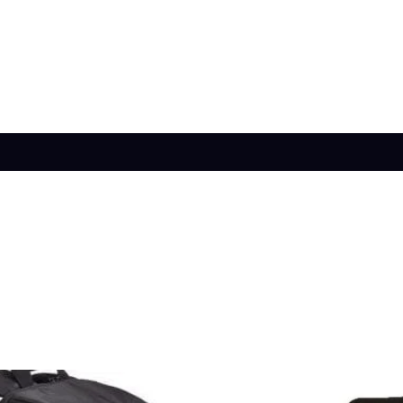
s (0)