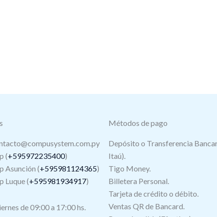
s
Métodos de pago
ntacto@compusystem.com.py
Depósito o Transferencia Bancar
 (
+595972235400
)
Itaú).
 Asunción (
+595981124365
)
Tigo Money.
 Luque (
+595981934917
)
Billetera Personal.
Tarjeta de crédito o débito.
s
Ventas QR de Bancard.
iernes de 09:00 a 17:00 hs.