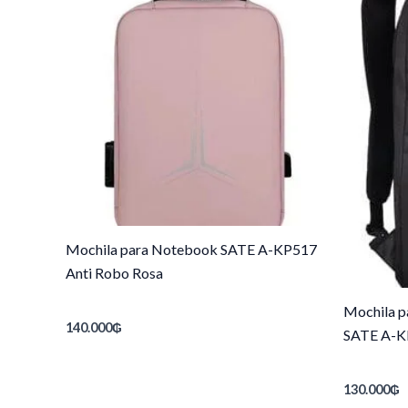
Mochila para Notebook SATE A-KP517
Anti Robo Rosa
Mochila p
140.000
₲
SATE A-K
130.000
₲