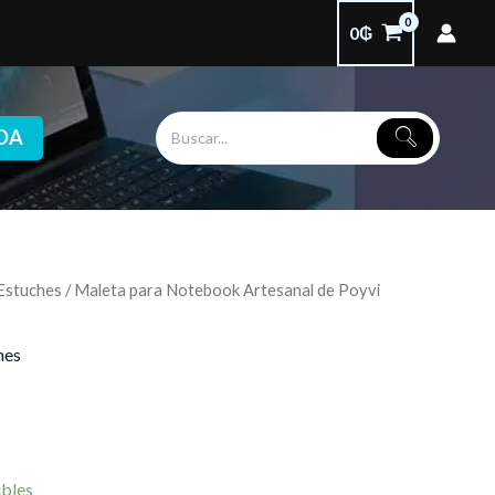
0
₲
DA
 Estuches
/ Maleta para Notebook Artesanal de Poyvi
hes
ibles