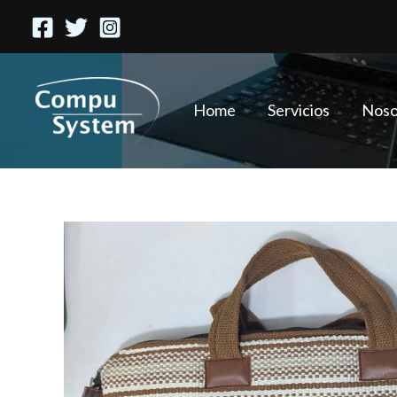
Ir
al
contenido
Home
Servicios
Noso