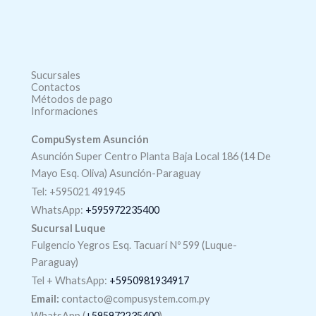
Sucursales
Contactos
Métodos de pago
Informaciones
CompuSystem Asunción
Asunción Super Centro Planta Baja Local 186 (14 De
Mayo Esq. Oliva) Asunción-Paraguay
Tel: +595021 491945
WhatsApp:
+595972235400
Sucursal Luque
Fulgencio Yegros Esq. Tacuarí Nº 599 (Luque-
Paraguay)
Tel +
WhatsApp
:
+5950981934917
Email:
contacto@compusystem.com.py
WhatsApp (
+595972235400
)