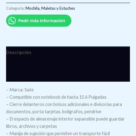
Categoría:
Mochila, Maletas y Estuches
Pedir más información
Descripción
Información adicional
Valoraciones (0)
– Marca: Sate
– Compatible con notebook de hasta 15.6 Pulgadas
– Cierre delanteros con bolsos adicionales e divisorias para
documentos, porta tarjetas, bolígrafos, pendrive
– El espacio de almacenaje interior expansible puede guardar
libros, archivos y carpetas
– Manija de sujeción que permiten un transporte fácil