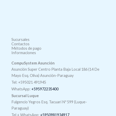
Sucursales
Contactos
Métodos de pago
Informaciones
CompuSystem Asunción
Asunción Super Centro Planta Baja Local 186 (14 De
Mayo Esq. Oliva) Asunción-Paraguay
Tel: +595021 491945
WhatsApp:
+595972235400
Sucursal Luque
Fulgencio Yegros Esq. Tacuarí Nº 599 (Luque-
Paraguay)
Tel +
WhatsApp
:
+5950981934917