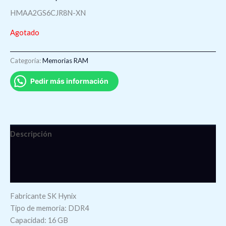
HMAA2GS6CJR8N-XN
Agotado
Categoría:
Memorias RAM
Pedir más información
Descripción
Información adicional
Valoraciones (0)
Fabricante SK Hynix
Tipo de memoria: DDR4
Capacidad: 16 GB