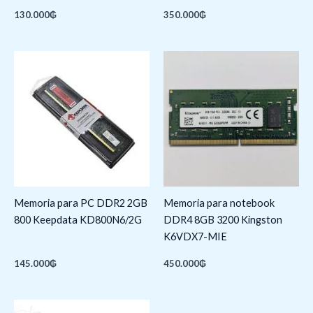
130.000
₲
350.000
₲
Memoria para PC DDR2 2GB
Memoria para notebook
800 Keepdata KD800N6/2G
DDR4 8GB 3200 Kingston
K6VDX7-MIE
145.000
₲
450.000
₲