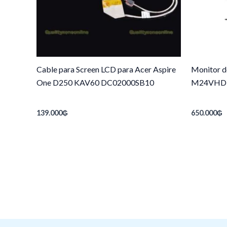
Cable para Screen LCD para Acer Aspire
Monitor d
One D250 KAV60 DC02000SB10
M24VHD
139.000
₲
650.000
₲