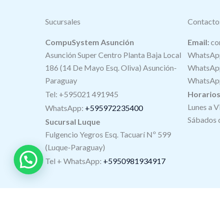
Sucursales
Contacto
CompuSystem Asunción
Email:
co
Asunción Super Centro Planta Baja Local
WhatsApp
186 (14 De Mayo Esq. Oliva) Asunción-
WhatsApp
Paraguay
WhatsApp
Tel: +595021 491945
Horario
Lunes a V
WhatsApp:
+595972235400
Sábados d
Sucursal Luque
Fulgencio Yegros Esq. Tacuarí Nº 599
(Luque-Paraguay)
Tel +
WhatsApp
:
+5950981934917