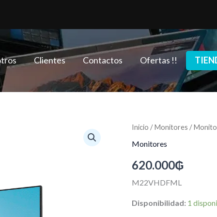
tros
Clientes
Contactos
Ofertas !!
TIEN
Monitor
Inicio
/
Monitores
/ Monit
FTX
Monitores
M22VHDFML
de
620.000
₲
22
Pulgadas
M22VHDFML
FHD
VGA/HDMI
Disponibilidad:
1 dispon
cantidad