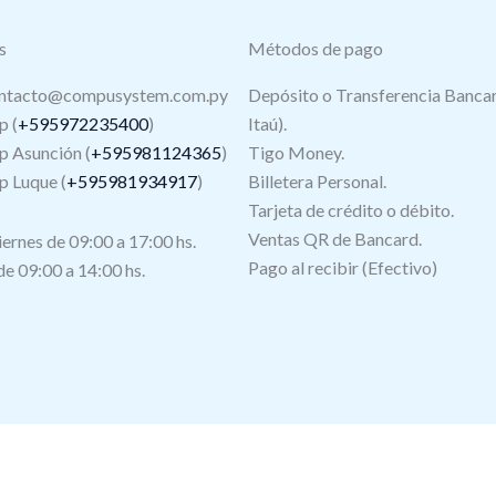
s
Métodos de pago
ntacto@compusystem.com.py
Depósito o Transferencia Bancar
 (
+595972235400
)
Itaú).
 Asunción (
+595981124365
)
Tigo Money.
 Luque (
+595981934917
)
Billetera Personal.
Tarjeta de crédito o débito.
s
Ventas QR de Bancard.
iernes de 09:00 a 17:00 hs.
Pago al recibir (Efectivo)
e 09:00 a 14:00 hs.