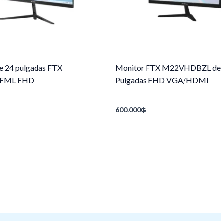
e 24 pulgadas FTX
Monitor FTX M22VHDBZL de
FML FHD
Pulgadas FHD VGA/HDMI
600.000
₲