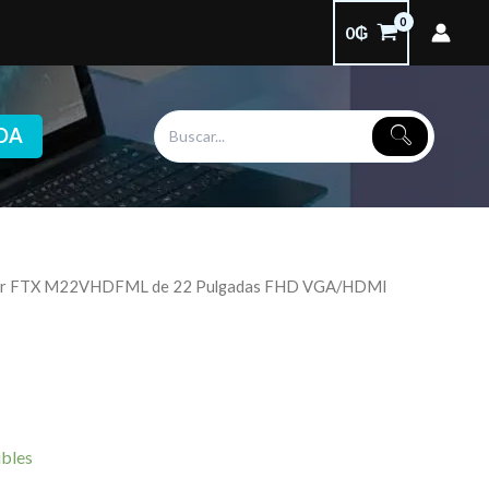
0
₲
DA
or FTX M22VHDFML de 22 Pulgadas FHD VGA/HDMI
ibles