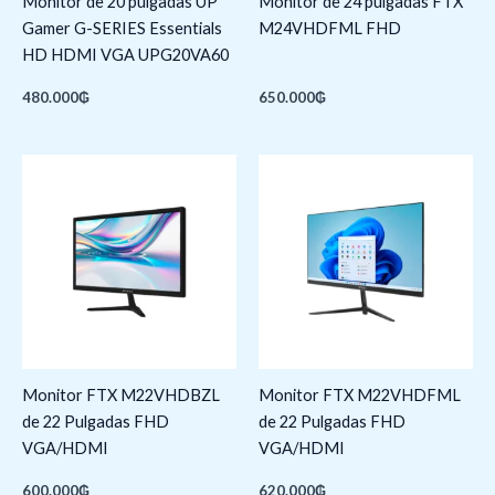
Monitor de 20 pulgadas UP
Monitor de 24 pulgadas FTX
Gamer G-SERIES Essentials
M24VHDFML FHD
HD HDMI VGA UPG20VA60
480.000
₲
650.000
₲
Monitor FTX M22VHDBZL
Monitor FTX M22VHDFML
de 22 Pulgadas FHD
de 22 Pulgadas FHD
VGA/HDMI
VGA/HDMI
600.000
₲
620.000
₲