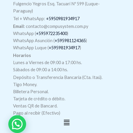
Fulgencio Yegros Esq. Tacuarí Nº 599 (Luque-
Paraguay)
Tel +
WhatsApp
:
+5950981934917
Email:
contacto@compusystem.com.py
WhatsApp (
+595972235400
)
WhatsApp Asunción (
+595981124365
)
WhatsApp Luque (
+595981934917
)
Horarios
Lunes a Viernes de 09:00 a 17:00 hs.
Sábados de 09:00 a 14:00 hs.
Depósito o Transferencia Bancaria (Cta. Itaú).
Tigo Money.
Billetera Personal.
Tarjeta de crédito o débito.
Ventas QR de Bancard.
Pago al recibir (Efectivo)
Menú