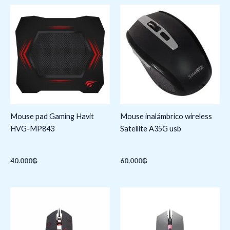
Mouse pad Gaming Havit
Mouse inalámbrico wireless
HVG-MP843
Satellite A35G usb
40.000
₲
60.000
₲