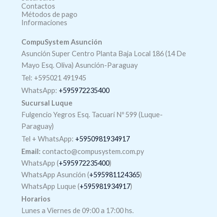
Contactos
Métodos de pago
Informaciones
CompuSystem Asunción
Asunción Super Centro Planta Baja Local 186 (14 De
Mayo Esq. Oliva) Asunción-Paraguay
Tel: +595021 491945
WhatsApp:
+595972235400
Sucursal Luque
Fulgencio Yegros Esq. Tacuarí Nº 599 (Luque-
Paraguay)
Tel +
WhatsApp
:
+5950981934917
Email:
contacto@compusystem.com.py
WhatsApp (
+595972235400
)
WhatsApp Asunción (
+595981124365
)
WhatsApp Luque (
+595981934917
)
Horarios
Lunes a Viernes de 09:00 a 17:00 hs.