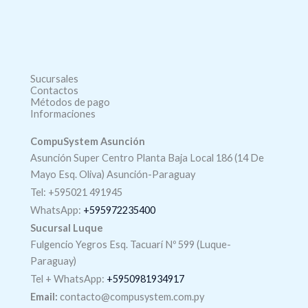
Sucursales
Contactos
Métodos de pago
Informaciones
CompuSystem Asunción
Asunción Super Centro Planta Baja Local 186 (14 De
Mayo Esq. Oliva) Asunción-Paraguay
Tel: +595021 491945
WhatsApp:
+595972235400
Sucursal Luque
Fulgencio Yegros Esq. Tacuarí Nº 599 (Luque-
Paraguay)
Tel +
WhatsApp
:
+5950981934917
Email:
contacto@compusystem.com.py