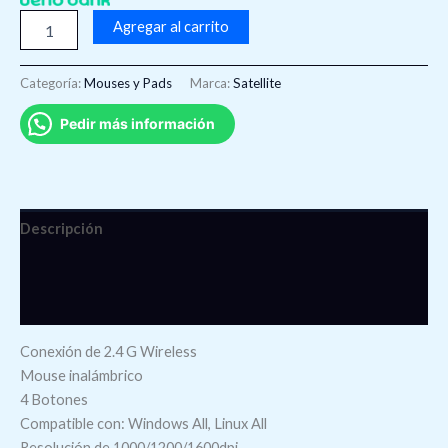
Agregar al carrito
Categoría:
Mouses y Pads
Marca:
Satellite
Pedir más información
Descripción
Información adicional
Valoraciones (0)
Conexión de 2.4 G Wireless
Mouse inalámbrico
4 Botones
Compatible con: Windows All, Linux All
Resolución de 1000/1200/1600dpi.