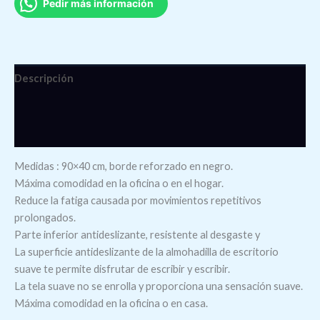
Pedir más información
Descripción
Información adicional
Valoraciones (0)
Medidas : 90×40 cm, borde reforzado en negro.
Máxima comodidad en la oficina o en el hogar.
Reduce la fatiga causada por movimientos repetitivos
prolongados.
Parte inferior antideslizante, resistente al desgaste y
La superficie antideslizante de la almohadilla de escritorio
suave te permite disfrutar de escribir y escribir.
La tela suave no se enrolla y proporciona una sensación suave.
Máxima comodidad en la oficina o en casa.