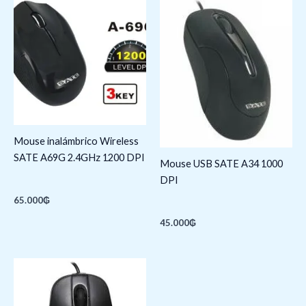
Mouse inalámbrico Wireless
SATE A69G 2.4GHz 1200 DPI
Mouse USB SATE A34 1000
DPI
65.000
₲
45.000
₲