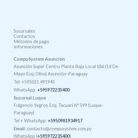
Sucursales
Contactos
Métodos de pago
Informaciones
CompuSystem Asunción
Asunción Super Centro Planta Baja Local 186 (14 De
Mayo Esq. Oliva) Asunción-Paraguay
Tel: +595021 491945
WhatsApp:
+595972235400
Sucursal Luque
Fulgencio Yegros Esq. Tacuarí Nº 599 (Luque-
Paraguay)
Tel +
WhatsApp
:
+5950981934917
Email:
contacto@compusystem.com.py
WhatsApp (
+595972235400
)