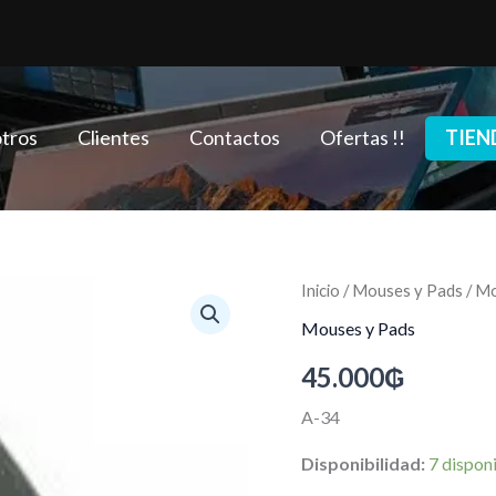
tros
Clientes
Contactos
Ofertas !!
TIEN
Mouse
Inicio
/
Mouses y Pads
/ M
USB
Mouses y Pads
SATE
A34
45.000
₲
1000
DPI
A-34
cantidad
Disponibilidad:
7 dispon