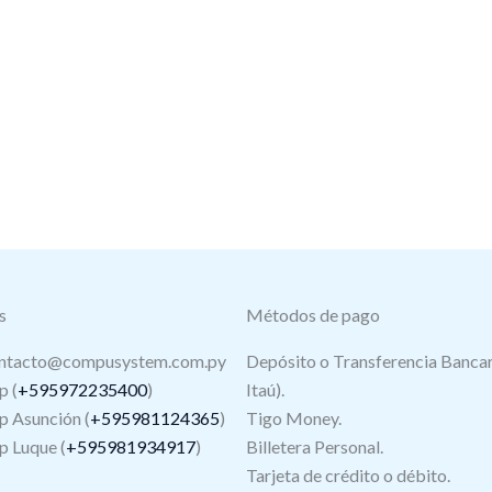
s
Métodos de pago
ntacto@compusystem.com.py
Depósito o Transferencia Bancar
 (
+595972235400
)
Itaú).
 Asunción (
+595981124365
)
Tigo Money.
 Luque (
+595981934917
)
Billetera Personal.
Tarjeta de crédito o débito.
s