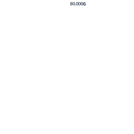
80.000
₲