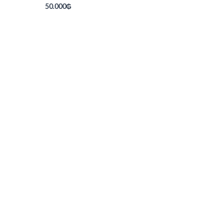
50.000
₲