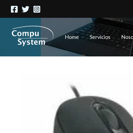
Ir
al
contenido
Home
Servicios
Noso