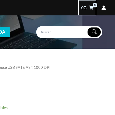
0
₲
DA
ouse USB SATE A34 1000 DPI
ibles