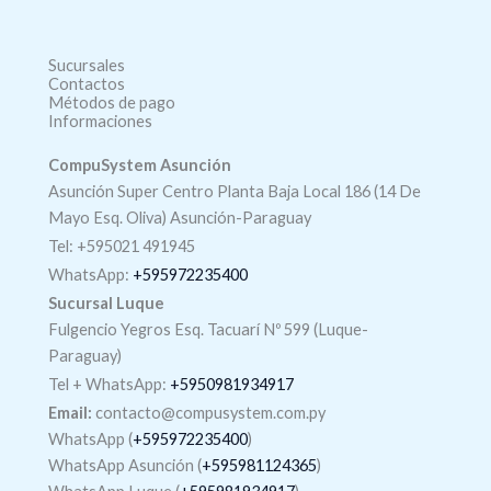
Sucursales
Contactos
Métodos de pago
Informaciones
CompuSystem Asunción
Asunción Super Centro Planta Baja Local 186 (14 De
Mayo Esq. Oliva) Asunción-Paraguay
Tel: +595021 491945
WhatsApp:
+595972235400
Sucursal Luque
Fulgencio Yegros Esq. Tacuarí Nº 599 (Luque-
Paraguay)
Tel +
WhatsApp
:
+5950981934917
Email:
contacto@compusystem.com.py
WhatsApp (
+595972235400
)
WhatsApp Asunción (
+595981124365
)