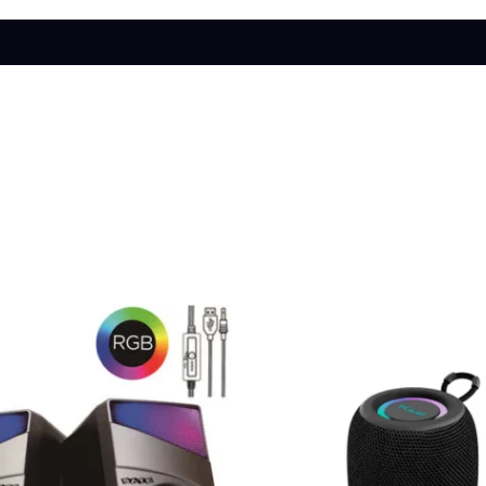
s (0)