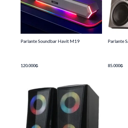
Parlante Soundbar Havit M19
Parlante 
120.000
₲
85.000
₲