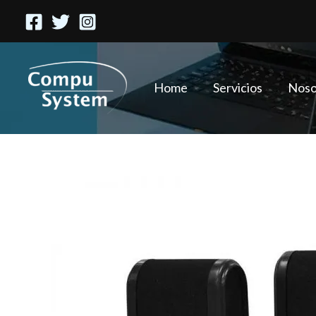
Ir
al
contenido
Home
Servicios
Noso