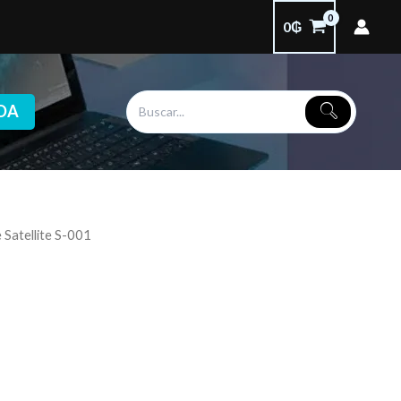
0
₲
DA
 Satellite S-001