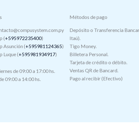
s
Métodos de pago
ntacto@compusystem.com.py
Depósito o Transferencia Bancar
 (
+595972235400
)
Itaú).
 Asunción (
+595981124365
)
Tigo Money.
 Luque (
+595981934917
)
Billetera Personal.
Tarjeta de crédito o débito.
s
Ventas QR de Bancard.
iernes de 09:00 a 17:00 hs.
Pago al recibir (Efectivo)
e 09:00 a 14:00 hs.