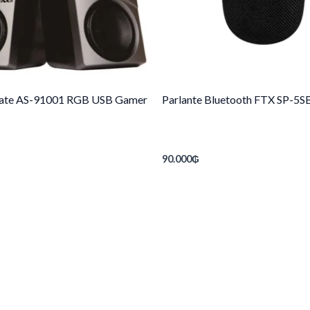
Sate AS-91001 RGB USB Gamer
Parlante Bluetooth FTX SP-5
90.000
₲