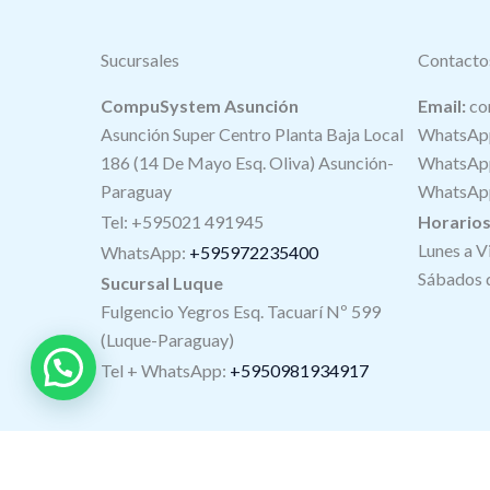
Sucursales
Contacto
CompuSystem Asunción
Email:
co
Asunción Super Centro Planta Baja Local
WhatsApp
186 (14 De Mayo Esq. Oliva) Asunción-
WhatsApp
Paraguay
WhatsApp
Tel: +595021 491945
Horario
Lunes a V
WhatsApp:
+595972235400
Sábados d
Sucursal Luque
Fulgencio Yegros Esq. Tacuarí Nº 599
(Luque-Paraguay)
Tel +
WhatsApp
:
+5950981934917