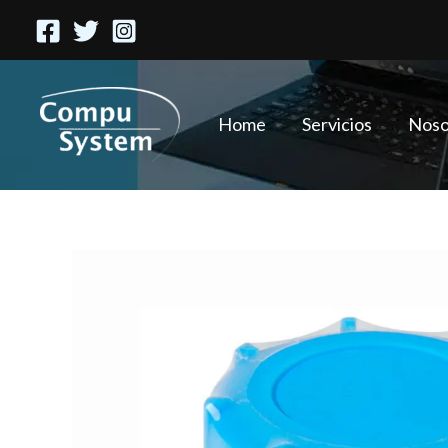
Ir
al
contenido
Home
Servicios
Noso