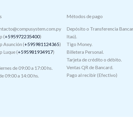
s
Métodos de pago
ntacto@compusystem.com.py
Depósito o Transferencia Bancar
 (
+595972235400
)
Itaú).
 Asunción (
+595981124365
)
Tigo Money.
 Luque (
+595981934917
)
Billetera Personal.
Tarjeta de crédito o débito.
s
Ventas QR de Bancard.
iernes de 09:00 a 17:00 hs.
Pago al recibir (Efectivo)
e 09:00 a 14:00 hs.