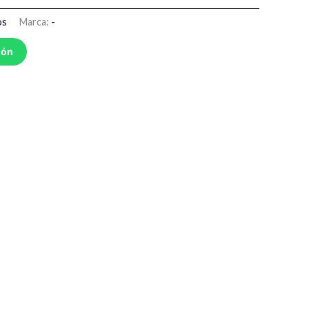
os
Marca:
-
ión