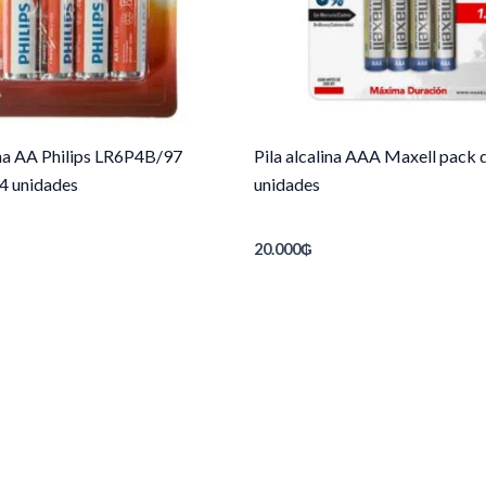
ina AA Philips LR6P4B/97
Pila alcalina AAA Maxell pack 
 4 unidades
unidades
20.000
₲