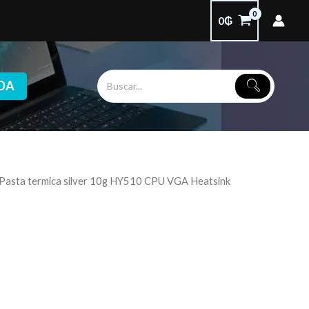
0
₲
DA
 Pasta termica silver 10g HY510 CPU VGA Heatsink