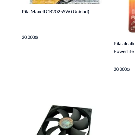
Pila Maxell CR2025SW (Unidad)
20.000
₲
Pila alcal
Powerlife
20.000
₲