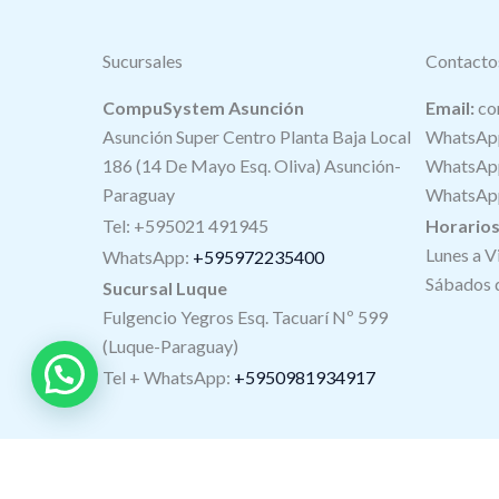
Sucursales
Contacto
CompuSystem Asunción
Email:
co
Asunción Super Centro Planta Baja Local
WhatsApp
186 (14 De Mayo Esq. Oliva) Asunción-
WhatsApp
Paraguay
WhatsApp
Tel: +595021 491945
Horario
Lunes a V
WhatsApp:
+595972235400
Sábados d
Sucursal Luque
Fulgencio Yegros Esq. Tacuarí Nº 599
(Luque-Paraguay)
Tel +
WhatsApp
:
+5950981934917