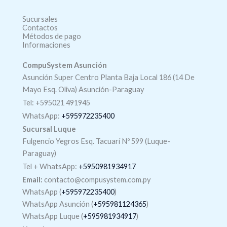
Sucursales
Contactos
Métodos de pago
Informaciones
CompuSystem Asunción
Asunción Super Centro Planta Baja Local 186 (14 De
Mayo Esq. Oliva) Asunción-Paraguay
Tel: +595021 491945
WhatsApp:
+595972235400
Sucursal Luque
Fulgencio Yegros Esq. Tacuarí Nº 599 (Luque-
Paraguay)
Tel +
WhatsApp
:
+5950981934917
Email:
contacto@compusystem.com.py
WhatsApp (
+595972235400
)
WhatsApp Asunción (
+595981124365
)
WhatsApp Luque (
+595981934917
)