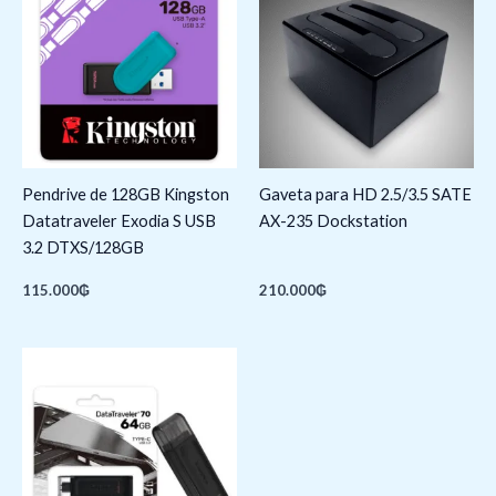
Pendrive de 128GB Kingston
Gaveta para HD 2.5/3.5 SATE
Datatraveler Exodia S USB
AX-235 Dockstation
3.2 DTXS/128GB
115.000
₲
210.000
₲