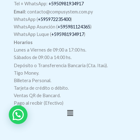
Tel +
WhatsApp
:
+5950981934917
Email:
contacto@compusystem.com.py
WhatsApp (
+595972235400
)
WhatsApp Asunción (
+595981124365
)
WhatsApp Luque (
+595981934917
)
Horarios
Lunes a Viernes de 09:00 a 17:00 hs.
Sábados de 09:00 a 14:00 hs.
Depósito o Transferencia Bancaria (Cta. Itaú).
Tigo Money.
Billetera Personal.
Tarjeta de crédito o débito.
Ventas QR de Bancard.
Pago al recibir (Efectivo)
Menú