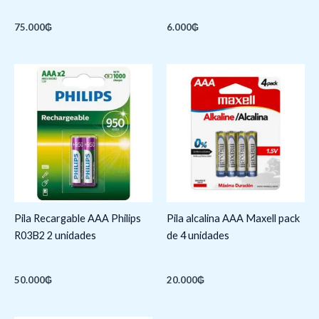
75.000
₲
6.000
₲
Pila Recargable AAA Philips
Pila alcalina AAA Maxell pack
R03B2 2 unidades
de 4 unidades
50.000
₲
20.000
₲