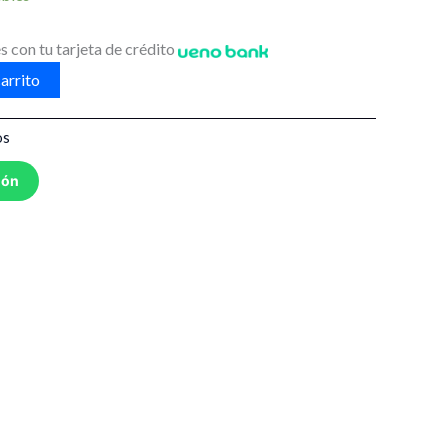
s con tu tarjeta de crédito
arrito
os
ión