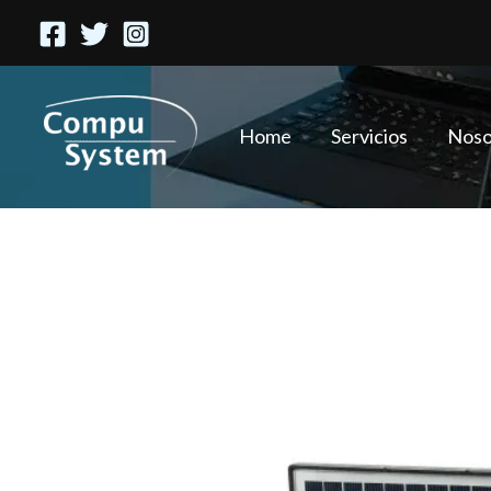
Ir
al
contenido
Home
Servicios
Noso