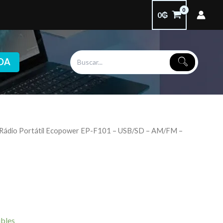
0
₲
DA
 Rádio Portátil Ecopower EP-F101 – USB/SD – AM/FM –
ibles