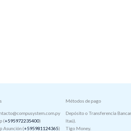
s
Métodos de pago
ntacto@compusystem.com.py
Depósito o Transferencia Bancar
 (
+595972235400
)
Itaú).
 Asunción (
+595981124365
)
Tigo Money.