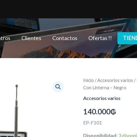
tros
Clientes
Contactos
Ofertas !!
TIEN
Rádio
Inicio
/
Accesorios varios
/
Portátil
Con Linterna – Negro
Ecopower
EP-
Accesorios varios
F101
140.000
₲
-
USB/SD
-
EP-F101
AM/FM
-
Disponibilidad:
3 dispon