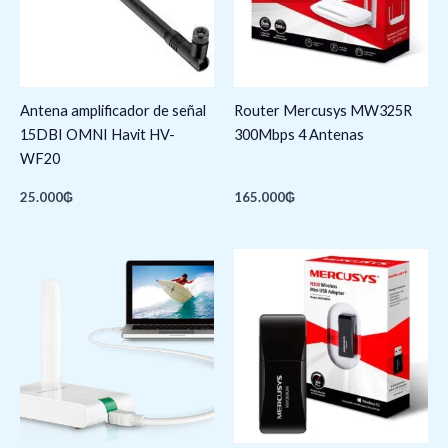
Antena amplificador de señal
Router Mercusys MW325R
15DBI OMNI Havit HV-
300Mbps 4 Antenas
WF20
25.000
₲
165.000
₲