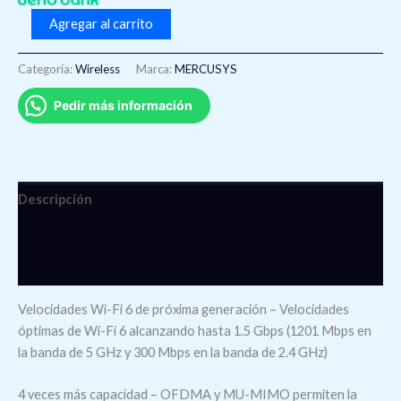
Agregar al carrito
Categoría:
Wireless
Marca:
MERCUSYS
Pedir más información
Descripción
Información adicional
Valoraciones (0)
Velocidades Wi-Fi 6 de próxima generación – Velocidades
óptimas de Wi-Fi 6 alcanzando hasta 1.5 Gbps (1201 Mbps en
la banda de 5 GHz y 300 Mbps en la banda de 2.4 GHz)
4 veces más capacidad – OFDMA y MU-MIMO permiten la