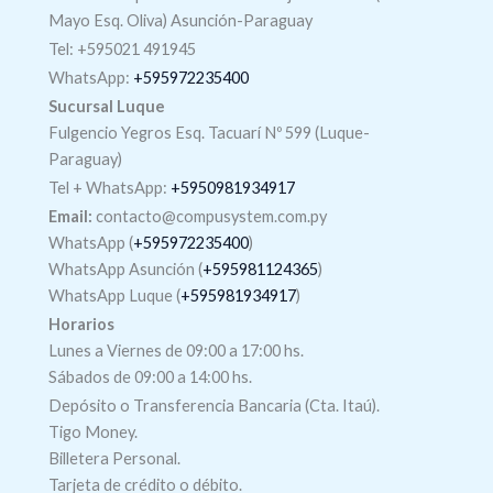
Mayo Esq. Oliva) Asunción-Paraguay
Tel: +595021 491945
WhatsApp:
+595972235400
Sucursal Luque
Fulgencio Yegros Esq. Tacuarí Nº 599 (Luque-
Paraguay)
Tel +
WhatsApp
:
+5950981934917
Email:
contacto@compusystem.com.py
WhatsApp (
+595972235400
)
WhatsApp Asunción (
+595981124365
)
WhatsApp Luque (
+595981934917
)
Horarios
Lunes a Viernes de 09:00 a 17:00 hs.
Sábados de 09:00 a 14:00 hs.
Depósito o Transferencia Bancaria (Cta. Itaú).
Tigo Money.
Billetera Personal.
Tarjeta de crédito o débito.