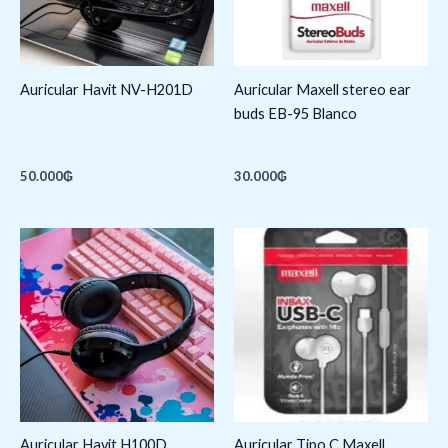
Auricular Havit NV-H201D
Auricular Maxell stereo ear
buds EB-95 Blanco
50.000
₲
30.000
₲
Auricular Havit H100D
Auricular Tipo C Maxell