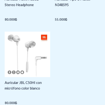
Stereo Headphone
N348595
80.000
₲
55.000
₲
Auricular JBL C50HI con
micrófono color blanco
80.000
₲