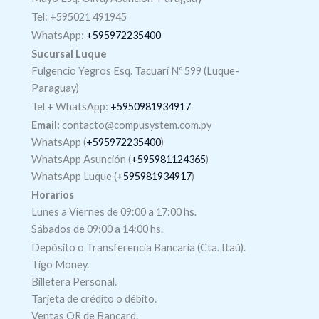
Tel: +595021 491945
WhatsApp:
+595972235400
Sucursal Luque
Fulgencio Yegros Esq. Tacuarí Nº 599 (Luque-
Paraguay)
Tel +
WhatsApp
:
+5950981934917
Email:
contacto@compusystem.com.py
WhatsApp (
+595972235400
)
WhatsApp Asunción (
+595981124365
)
WhatsApp Luque (
+595981934917
)
Horarios
Lunes a Viernes de 09:00 a 17:00 hs.
Sábados de 09:00 a 14:00 hs.
Depósito o Transferencia Bancaria (Cta. Itaú).
Tigo Money.
Billetera Personal.
Tarjeta de crédito o débito.
Ventas QR de Bancard.